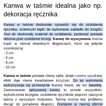
Kanwa w taśmie idealna jako np. 
dekoracja ręcznika
Kanwa w taśmie doskonale sprawdzi się do ozdobienia 
ręcznika, ściereczki bądź do wykonania zakładki do książki. 
Jest do doskonały materiał do ozdabiania, ponieważ posiada 
dekoracyjnie ozdobione brzegi.
Kanwę do wyszywania
 można 
kupić w niemal dowolnych długościach, różni się jedynie 
szerokością: 
- 3 cm
- 5 cm
- 8 cm
- 10 cm
Kanwa w taśmie
 posiada równy splot, dzięki czemu uzyskany 
efekt daje równe kwadratowe krzyżyki. 
Do jej wykonania 
wykorzystuje się przeważnie
 tkaniny lniane, ale też 
bawełnę
. 
Zastosowanie 
opisywanej kanwy
 to przede wszystkim: 
wykończenia brzegów, ozdobienie ręczników poprzez naszycie 
taśmy z wyszytym motywem. Taśmę można bez problemu 
dociąć do pożądanej długości. 
Dostępne w naszej ofercie 