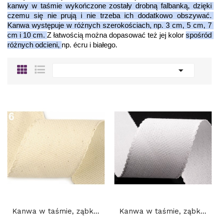
kanwy w taśmie wykończone zostały drobną falbanką, dzięki 
czemu się nie prują i nie trzeba ich dodatkowo obszywać. 
Kanwa występuje w różnych szerokościach, np. 3 cm, 5 cm, 7 
cm i 10 cm. 
Z łatwością można dopasować też jej kolor 
spośród 
różnych odcieni, 
np. écru i białego.

Kanwa w taśmie, ząbkowana, szerokość 7 cm: Ecru
Kanwa w taśmie, ząbkowana, szerokość 7 cm: BIAŁA