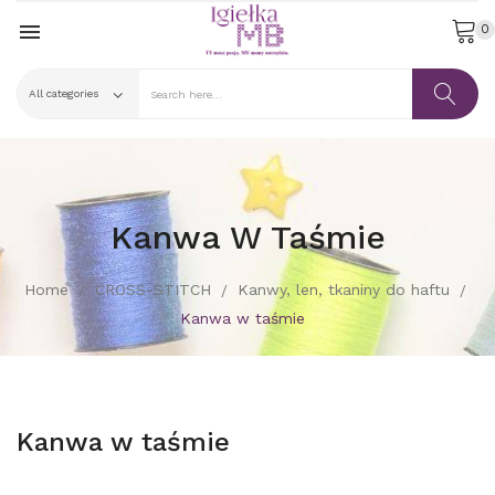

0
Kanwa W Taśmie
Home
CROSS-STITCH
Kanwy, len, tkaniny do haftu
Kanwa w taśmie
Kanwa w taśmie