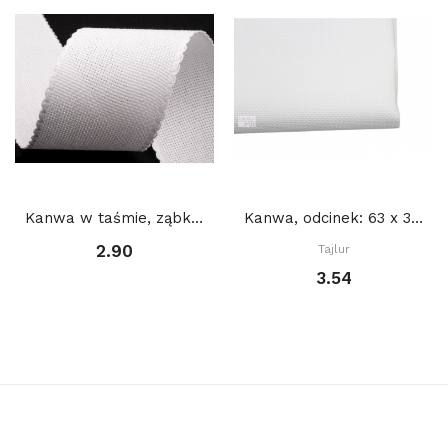
Kanwa w taśmie, ząbkowana, szerokość 5 cm : BIAŁA
Kanwa, odcinek: 63 x 30 cm, BIAŁA 18 ct
2.90
Tajlur
3.54