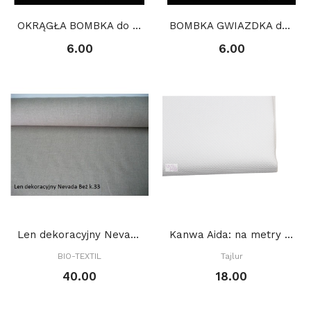
OKRĄGŁA BOMBKA do haftu, kanwa plastikowa
BOMBKA GWIAZDKA do haftu, kanwa plastikowa
6.00
6.00
Len dekoracyjny Nevada Beż k.33
Kanwa Aida: na metry BIAŁA
BIO-TEXTIL
Tajlur
40.00
18.00