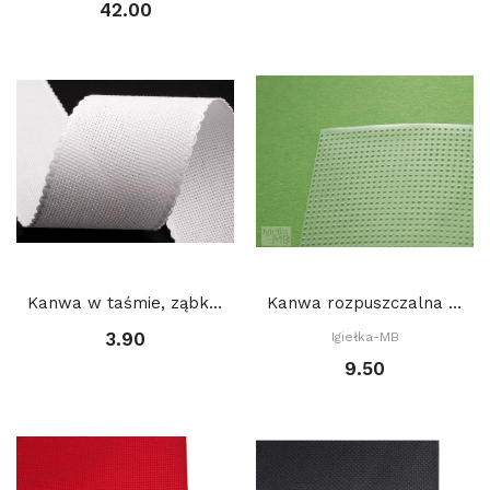
42.00
Kanwa w taśmie, ząbkowana, szerokość 7 cm: BIAŁA
Kanwa rozpuszczalna w wodzie 10 x 22 cm
3.90
Igiełka-MB
9.50