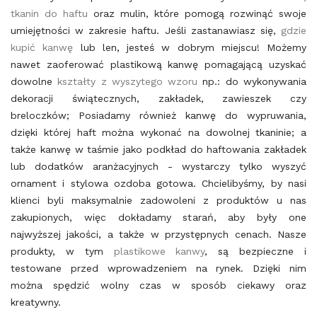
tkanin do haftu
oraz
mulin
, które pomogą rozwinąć swoje
umiejętności w zakresie haftu. Jeśli zastanawiasz się,
gdzie
kupić kanwę
lub
len
, jesteś w dobrym miejscu! Możemy
nawet zaoferować
plastikową kanwę
pomagającą uzyskać
dowolne
kształty z wyszytego wzoru
np.: do wykonywania
dekoracji świątecznych, zakładek, zawieszek czy
breloczków; Posiadamy również
kanwę do wypruwania
,
dzięki której haft można wykonać na dowolnej tkaninie; a
także
kanwę w taśmie
jako podkład do haftowania zakładek
lub dodatków aranżacyjnych - wystarczy tylko wyszyć
ornament i stylowa ozdoba gotowa. Chcielibyśmy, by nasi
klienci byli maksymalnie zadowoleni z produktów u nas
zakupionych, więc dokładamy starań, aby były one
najwyższej jakości, a także w przystępnych cenach. Nasze
produkty, w tym
plastikowe kanwy
, są bezpieczne i
testowane przed wprowadzeniem na rynek. Dzięki nim
można spędzić wolny czas w sposób ciekawy oraz
kreatywny.