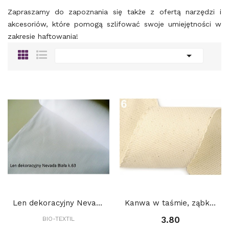
Zapraszamy do zapoznania się także z ofertą
narzędzi i
akcesoriów
, które pomogą szlifować swoje umiejętności w
zakresie haftowania!

Len dekoracyjny Nevada Biały k.63
Kanwa w taśmie, ząbkowana, szerokość 7 cm: Ecru
3.80
BIO-TEXTIL