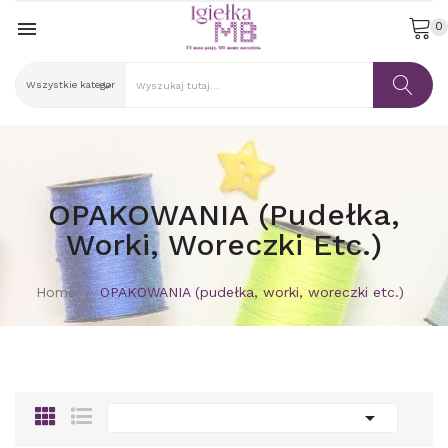

0
OPAKOWANIA (pudełka,
Worki, Woreczki Etc.)
Home
OPAKOWANIA (pudełka, worki, woreczki etc.)
