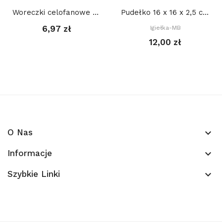
Woreczki celofanowe z taśmą (100 szt) 8 x 23 +...
Pudełko 16 x 16 x 2,5 cm, Złote/ Srebrne (Foto...
6,97 zł
Igiełka-MB
12,00 zł
O Nas
keyboard_arrow_down
Informacje
keyboard_arrow_down
Szybkie Linki
keyboard_arrow_down