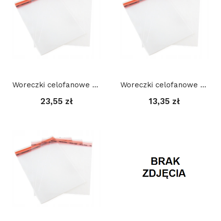
Woreczki celofanowe z taśmą (100 szt) 12,5 x 17...
Woreczki celofanowe z taśmą (100 szt) 15 x 20 +...
23,55 zł
13,35 zł