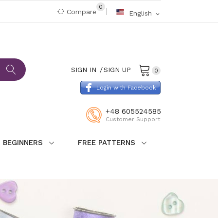
0
Compare
English
expand_more
SIGN IN
SIGN UP
0
Login with Facebook
+48 605524585
Customer Support
 BEGINNERS
FREE PATTERNS