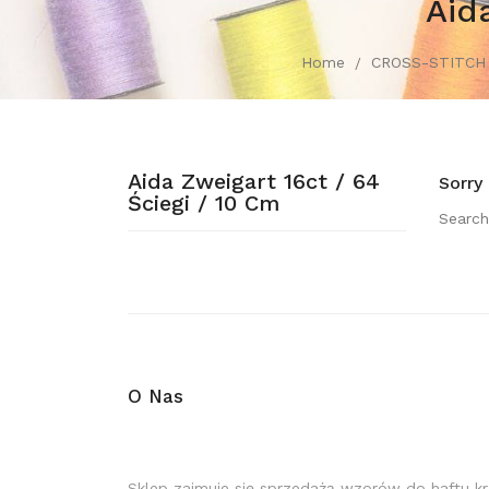
Aid
Home
CROSS-STITCH
Aida Zweigart 16ct / 64
Sorry
Ściegi / 10 Cm
Search
O Nas
Sklep zajmuje się sprzedażą wzorów do haftu k