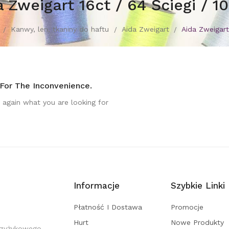
a Zweigart 16ct / 64 Ściegi / 1
Kanwy, len, tkaniny do haftu
Aida Zweigart
Aida Zweigart
 For The Inconvenience.
 again what you are looking for
Informacje
Szybkie Linki
Płatność I Dostawa
Promocje
Hurt
Nowe Produkty
rzyżykowego,