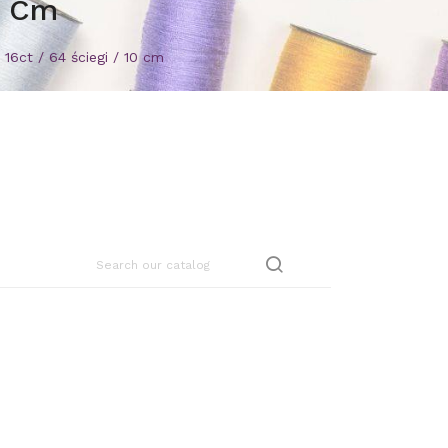
0 Cm
 16ct / 64 ściegi / 10 cm