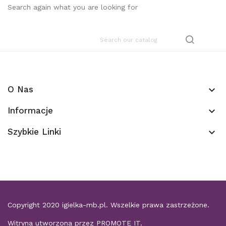
Search again what you are looking for
O Nas
keyboard_arrow_down
Informacje
keyboard_arrow_down
Szybkie Linki
keyboard_arrow_down
Copyright 2020
igielka-mb.pl
. Wszelkie prawa zastrzeżone.
Witryna utworzona przez
PROMOTE IT
.