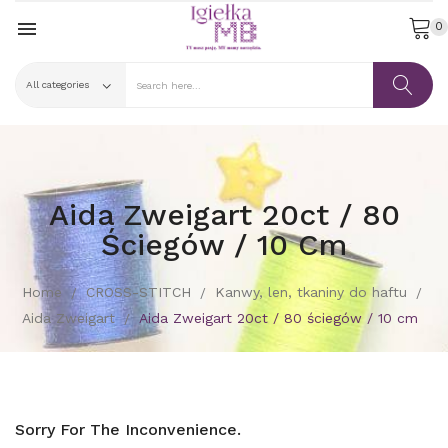

0
Aida Zweigart 20ct / 80
Ściegów / 10 Cm
Home
CROSS-STITCH
Kanwy, len, tkaniny do haftu
Aida Zweigart
Aida Zweigart 20ct / 80 ściegów / 10 cm
Sorry For The Inconvenience.