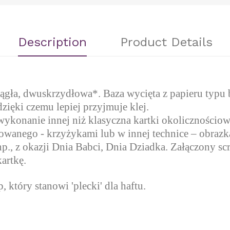
Description
Product Details
ągła, dwuskrzydłowa*. Baza wycięta z papieru typu 
dzięki czemu lepiej przyjmuje klej.
ykonanie innej niż klasyczna kartki okolicznościowe
anego - krzyżykami lub w innej technice – obrazka
np., z okazji Dnia Babci, Dnia Dziadka. Załączony sc
artkę.
, który stanowi 'plecki' dla haftu.