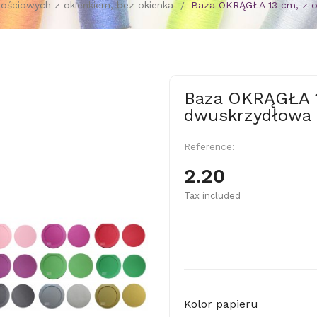
nościowych z okienkiem, bez okienka
Baza OKRĄGŁA 13 cm, z o
Baza OKRĄGŁA 1
dwuskrzydłowa
Reference:
2.20
Tax included
Kolor papieru