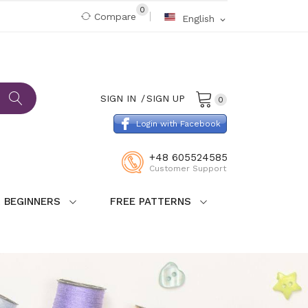
0
Compare
English
expand_more
SIGN IN
SIGN UP
0
Login with Facebook
+48 605524585
Customer Support
 BEGINNERS
FREE PATTERNS