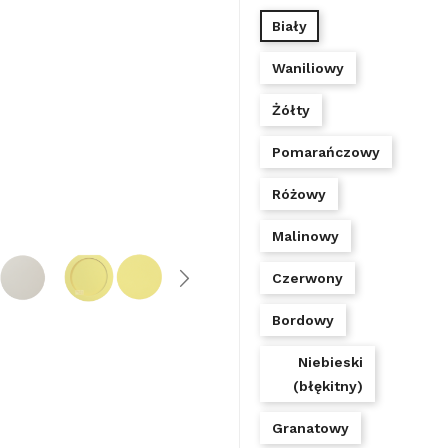
Biały
Waniliowy
Żółty
Pomarańczowy
Różowy
Malinowy
Czerwony
Bordowy
Niebieski
(błękitny)
Granatowy