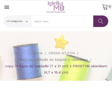

0
Home
CROSS-STITCH
Bazy na zakładki do książek z okienkiem
copy of Baza do zakładki (7 x 21 cm) z PROSTYM okienkiem
(4,7 x 16,4 cm)