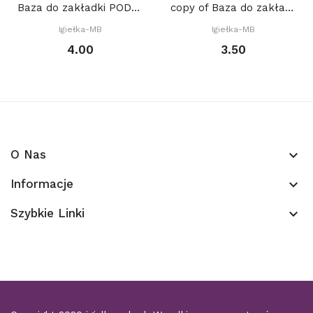
Baza do zakładki PODWÓJNA (7 x 21 cm) z prostym...
copy of Baza do zakładki (7 x 21 cm) z PROSTYM...
Igiełka-MB
Igiełka-MB
4.00
3.50
O Nas
keyboard_arrow_down
Informacje
keyboard_arrow_down
Szybkie Linki
keyboard_arrow_down