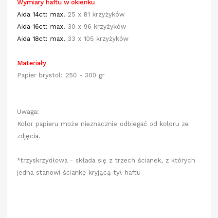
Wymiary haftu w okienku
Aida 14ct: max.
25 x 81 krzyżyków
Aida 16ct:
max.
30 x 96 krzyżyków
Aida 18ct:
max.
33 x 105 krzyżyków
Materiały
Papier brystol: 250 - 300 gr
Uwaga:
Kolor papieru może nieznacznie odbiegać od koloru ze
zdjęcia.
*trzyskrzydłowa - składa się z trzech ścianek, z których
jedna stanowi ściankę kryjącą tył haftu