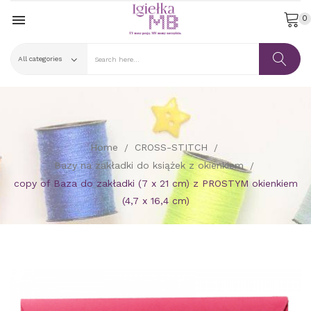

0
Home
CROSS-STITCH
Bazy na zakładki do książek z okienkiem
copy of Baza do zakładki (7 x 21 cm) z PROSTYM okienkiem
(4,7 x 16,4 cm)