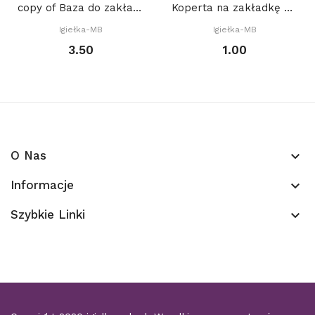
copy of Baza do zakładki (7 x 21 cm) z PROSTYM...
Koperta na zakładkę do książki 22 x 8 cm, SKLEJONA
Igiełka-MB
Igiełka-MB
3.50
1.00
O Nas
keyboard_arrow_down
Informacje
keyboard_arrow_down
Szybkie Linki
keyboard_arrow_down