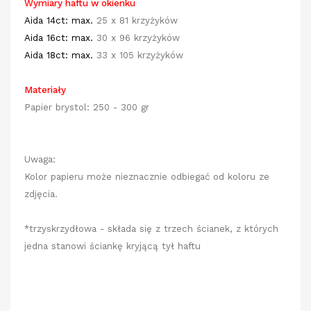
Wymiary haftu w okienku
Aida 14ct: max.
25 x 81 krzyżyków
Aida 16ct:
max.
30 x 96 krzyżyków
Aida 18ct:
max.
33 x 105 krzyżyków
Materiały
Papier brystol: 250 - 300 gr
Uwaga:
Kolor papieru może nieznacznie odbiegać od koloru ze
zdjęcia.
*trzyskrzydłowa - składa się z trzech ścianek, z których
jedna stanowi ściankę kryjącą tył haftu