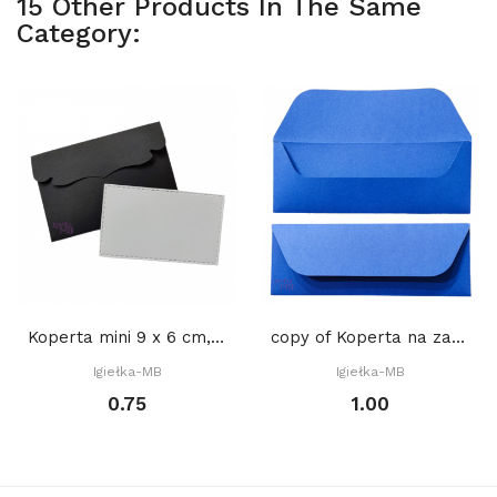
15 Other Products In The Same
Category:
Koperta mini 9 x 6 cm, (gratis: bilecik) - CZARNA
copy of Koperta na zakładkę do książki 22 x 8...
Igiełka-MB
Igiełka-MB
0.75
1.00