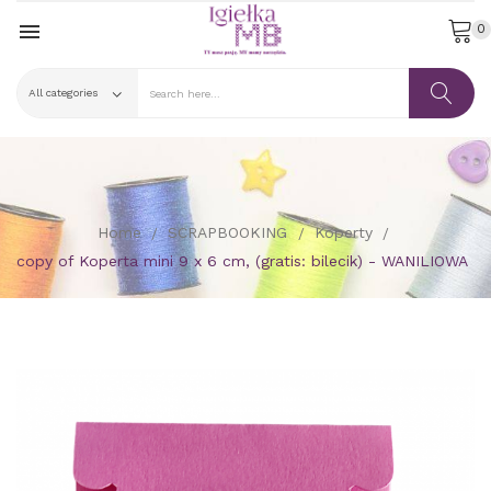

0
Home
SCRAPBOOKING
Koperty
copy of Koperta mini 9 x 6 cm, (gratis: bilecik) - WANILIOWA