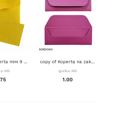
copy of Koperta mini 9 x 6 cm, (gratis:...
copy of Koperta na zakładkę do książki 22 x 8...
łka-MB
Igiełka-MB
Igie
.75
1.00
0