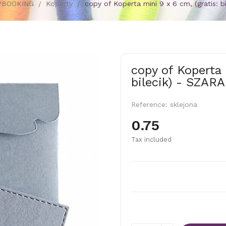
PBOOKING
Koperty
copy of Koperta mini 9 x 6 cm, (gratis: b
copy of Koperta 
bilecik) - SZARA
Reference:
sklejona
0.75
Tax included