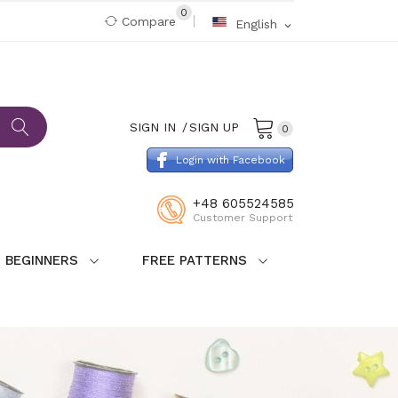
0
Compare
English
expand_more
SIGN IN
SIGN UP
0
Login with Facebook
+48 605524585
Customer Support
 BEGINNERS
FREE PATTERNS