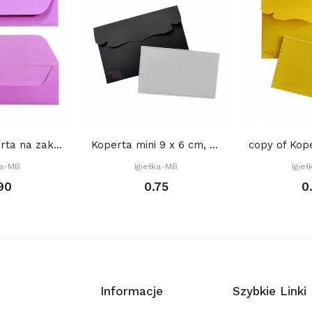
copy of Koperta na zakładkę do książki 22 x 8...
Koperta mini 9 x 6 cm, (gratis: bilecik) - CZARNA
ka-MB
Igiełka-MB
Igie
90
0.75
0
Informacje
Szybkie Linki