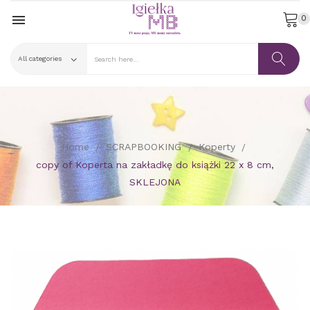

0
Home
SCRAPBOOKING
Koperty
copy of Koperta na zakładkę do książki 22 x 8 cm,
SKLEJONA