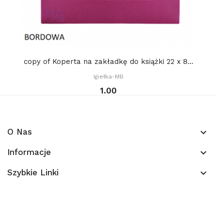
copy of Koperta na zakładkę do książki 22 x 8...
Igiełka-MB
1.00
O Nas
keyboard_arrow_down
Informacje
keyboard_arrow_down
Szybkie Linki
keyboard_arrow_down