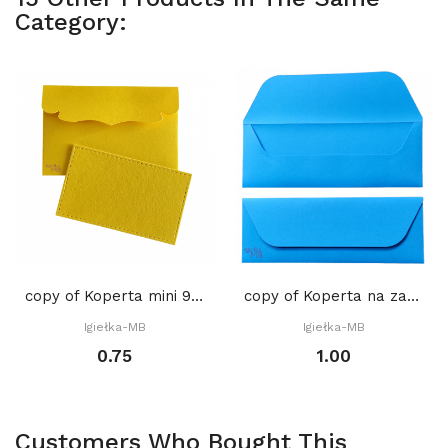
Category:
copy of Koperta mini 9 x 6 cm, (gratis:...
copy of Koperta na zakładkę do książki 22 x 8...
Igiełka-MB
Igiełka-MB
0.75
1.00
Customers Who Bought This