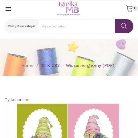

0
Home
10 K 087. - Wiosenne gnomy (PDF)
Tylko online