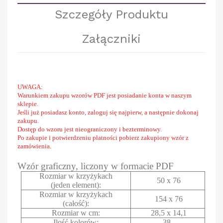
Szczegóły Produktu
Załączniki
UWAGA:
Warunkiem zakupu wzorów PDF jest posiadanie konta w naszym
sklepie.
Jeśli już posiadasz konto, zaloguj się najpierw, a następnie dokonaj
zakupu.
Dostęp do wzoru jest nieograniczony i bezterminowy.
Po zakupie i potwierdzeniu płatności pobierz zakupiony wzór z
zamówienia.
Wzór graficzny, liczony w formacie PDF
Rozmiar w krzyżykach
50 x 76
(jeden element):
Rozmiar w krzyżykach
154 x 76
(całość):
Rozmiar w cm:
28,5 x 14,1
Ilość kolorów:
38