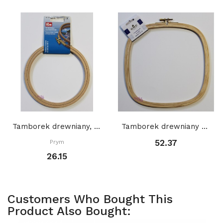
Tamborek drewniany, PRYM 13 cm
Tamborek drewniany DMC, KWADRATOWY, 25 x 25 cm,...
52.37
Prym
26.15
Customers Who Bought This
Product Also Bought: