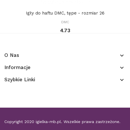
Igły do haftu DMC, tępe - rozmiar 26
DMC
4.73
O Nas
keyboard_arrow_down
Informacje
keyboard_arrow_down
Szybkie Linki
keyboard_arrow_down
Copyright 2020
igielka-mb.pl
. Wszelkie prawa zastrzeżone.