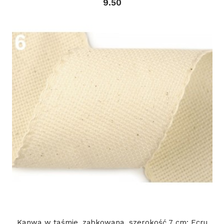
9.50
Kanwa w taśmie, ząbkowana, szerokość 7 cm: Ecru