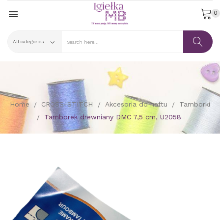

0
Home
CROSS-STITCH
Akcesoria do haftu
Tamborki
Tamborek drewniany DMC 7,5 cm, U2058