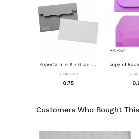
Koperta mini 9 x 6 cm, (gratis: bilecik) - SZARA
Igiełka-MB
Igieł
0.75
0.
Customers Who Bought This