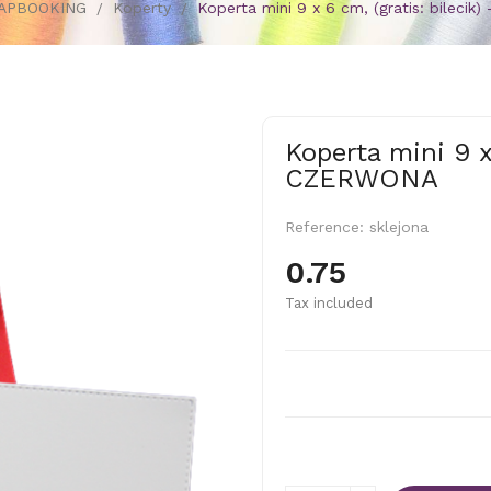
APBOOKING
Koperty
Koperta mini 9 x 6 cm, (gratis: bileci
Koperta mini 9 x 
CZERWONA
Reference:
sklejona
0.75
Tax included