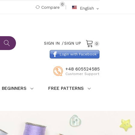
0
Compare
English
expand_more
SIGN IN
SIGN UP
0
Login with Facebook
+48 605524585
Customer Support
 BEGINNERS
FREE PATTERNS