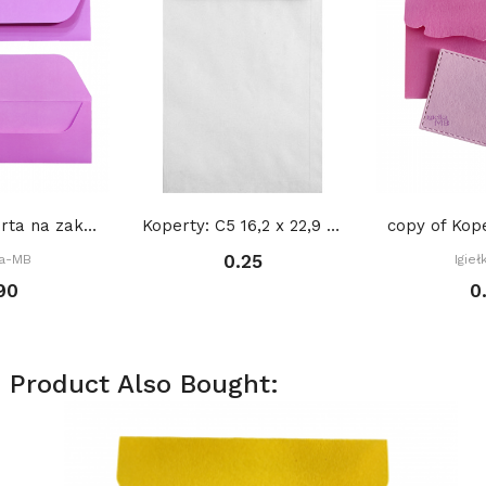
copy of Koperta na zakładkę do książki 22 x 8...
Koperty: C5 16,2 x 22,9 cm
0.25
ka-MB
Igie
90
0
 Product Also Bought: