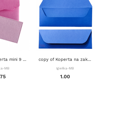
copy of Koperta mini 9 x 6 cm, (gratis:...
copy of Koperta na zakładkę do książki 22 x 8...
0
łka-MB
Igiełka-MB
.75
1.00