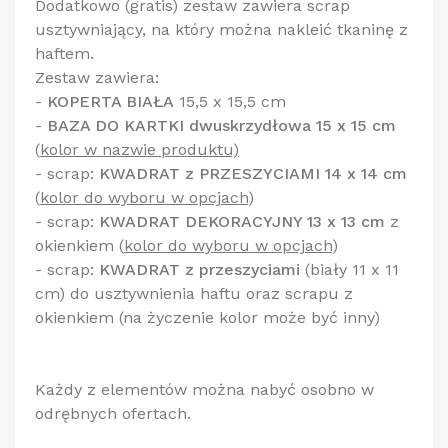
Dodatkowo (gratis) zestaw zawiera scrap
usztywniający, na który można nakleić tkaninę z
haftem.
Zestaw zawiera:
-
KOPERTA BIAŁA
15,5 x 15,5 cm
-
BAZA DO KARTKI dwuskrzydłowa 15 x 15 cm
(
kolor w nazwie produktu)
- scrap:
KWADRAT z PRZESZYCIAMI 14 x 14 cm
(
kolor do wyboru w opcjach
)
- scrap:
KWADRAT DEKORACYJNY 13 x 13 cm
z
okienkiem
(
kolor do wyboru w opcjach
)
- scrap:
KWADRAT z przeszyciami
(biały 11 x 11
cm) do usztywnienia haftu oraz scrapu z
okienkiem (na życzenie kolor może być inny)
Każdy z elementów można nabyć osobno w
odrębnych ofertach.