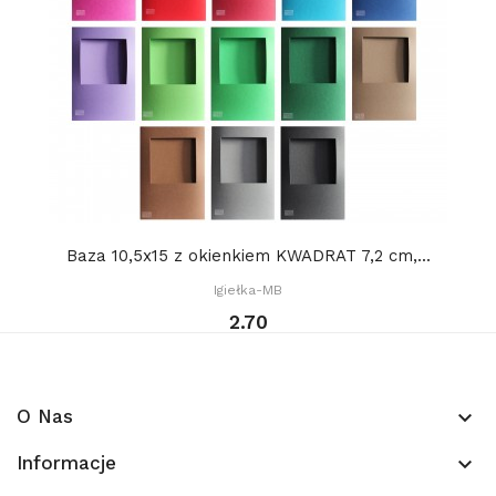
Baza 10,5x15 z okienkiem KWADRAT 7,2 cm,...
Igiełka-MB
2.70
O Nas
keyboard_arrow_down
Informacje
keyboard_arrow_down