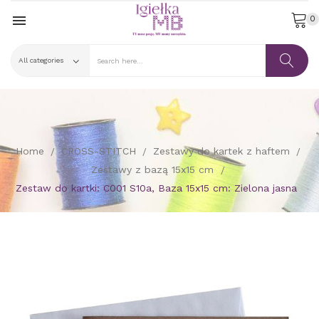

0
Home
CROSS-STITCH
Zestawy do kartek z haftem
Zestawy z bazą 15x15 cm
Zestaw do kartki: C001 S10a, Baza 15x15 cm: Zielona jasna