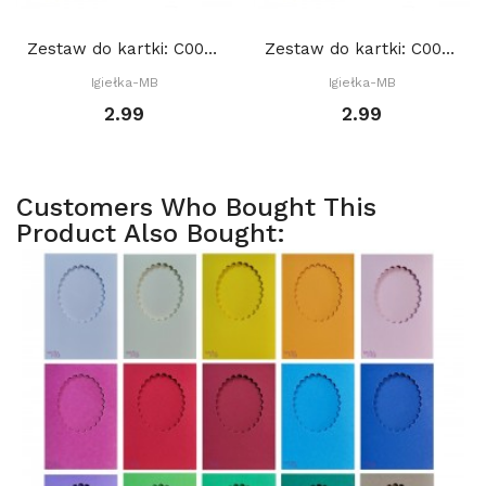
Zestaw do kartki: C004 S10d, Baza 15x15 cm: Żółta
Zestaw do kartki: C004 S10d, Baza 15x15 cm:...
Igiełka-MB
Igiełka-MB
2.99
2.99
Customers Who Bought This
Product Also Bought: