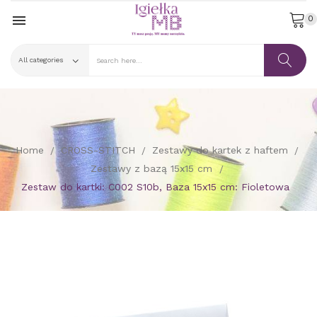

0
Home
CROSS-STITCH
Zestawy do kartek z haftem
Zestawy z bazą 15x15 cm
Zestaw do kartki: C002 S10b, Baza 15x15 cm: Fioletowa