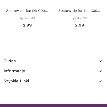
Zestaw do kartki: C001 S10a, Baza 15x15 cm:...
Zestaw do kartki: C003 S10c, Baza 15x15 cm:...
Igiełka-MB
Igiełka-MB
2.99
2.99
O Nas
keyboard_arrow_down
Informacje
keyboard_arrow_down
Szybkie Linki
keyboard_arrow_down