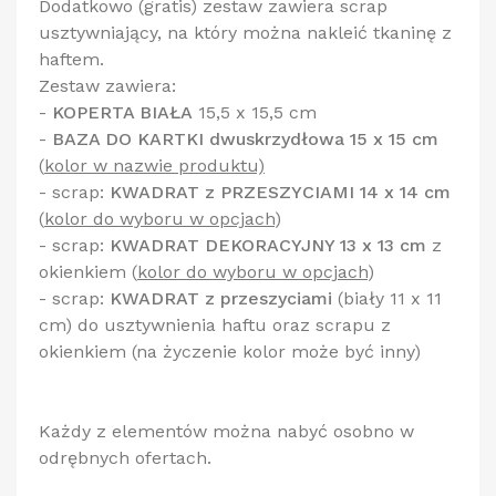
Dodatkowo (gratis) zestaw zawiera scrap
usztywniający, na który można nakleić tkaninę z
haftem.
Zestaw zawiera:
-
KOPERTA BIAŁA
15,5 x 15,5 cm
-
BAZA DO KARTKI dwuskrzydłowa 15 x 15 cm
(
kolor w nazwie produktu)
- scrap:
KWADRAT z PRZESZYCIAMI 14 x 14 cm
(
kolor do wyboru w opcjach
)
- scrap:
KWADRAT DEKORACYJNY 13 x 13 cm
z
okienkiem
(
kolor do wyboru w opcjach
)
- scrap:
KWADRAT z przeszyciami
(biały 11 x 11
cm) do usztywnienia haftu oraz scrapu z
okienkiem (na życzenie kolor może być inny)
Każdy z elementów można nabyć osobno w
odrębnych ofertach.