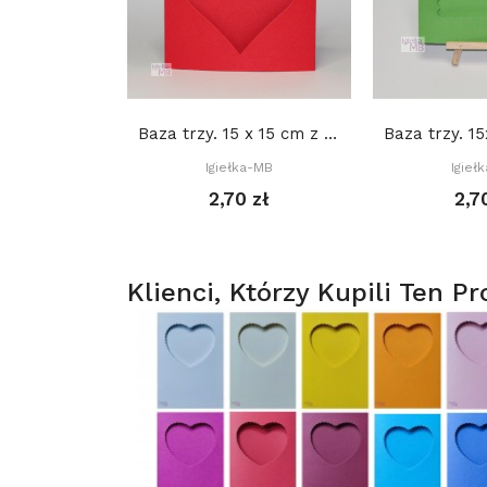
Baza trzy. 15 x 15 cm z okienkiem: Serce 12 x...
Igiełka-MB
Igieł
2,70 zł
2,7
Klienci, Którzy Kupili Ten Pr