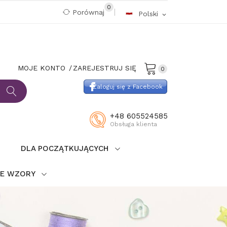
0
Porównaj
Polski
expand_more
MOJE KONTO
ZAREJESTRUJ SIĘ
0
Zaloguj się z Facebook
+48 605524585
Obsługa klienta
DLA POCZĄTKUJĄCYCH
IE WZORY