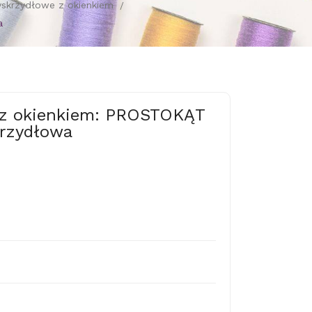
yskrzydłowe z okienkiem
a
m z okienkiem: PROSTOKĄT
skrzydłowa