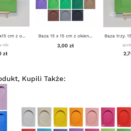
Baza trzy. 15x15 cm z okienkiem: Prostokąt...
Baza 15 x 15 cm z okienkiem KOŁO 11 cm,...
3,00 zł
ka-MB
Igie
0 zł
2,7
odukt, Kupili Także: