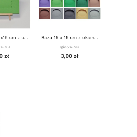
Baza trzy. 15x15 cm z okienkiem: Prostokąt...
Baza 15 x 15 cm z okienkiem OWAL DEKORACYJNY...
łka-MB
Igiełka-MB
Igie
0 zł
3,00 zł
3,