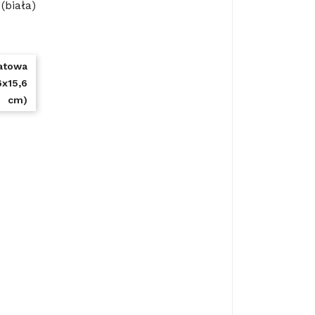
(biała)
atowa
6x15,6
cm)