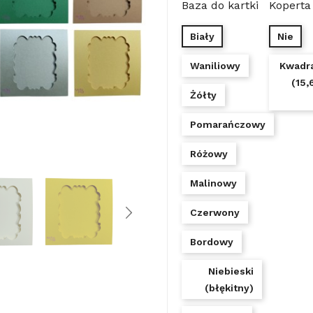
Baza do kartki
Koperta 
Biały
Nie
Waniliowy
Kwadr
(15,
Żółty
Pomarańczowy
Różowy
Malinowy
Czerwony
Bordowy
Niebieski
(błękitny)