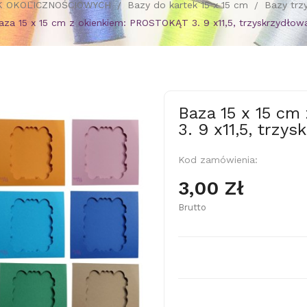
K OKOLICZNOŚCIOWYCH
Bazy do kartek 15 x 15 cm
Bazy trz
aza 15 x 15 cm z okienkiem: PROSTOKĄT 3. 9 x11,5, trzyskrzydłow
Baza 15 x 15 c
3. 9 x11,5, trzy
Kod zamówienia:
3,00 Zł
Brutto