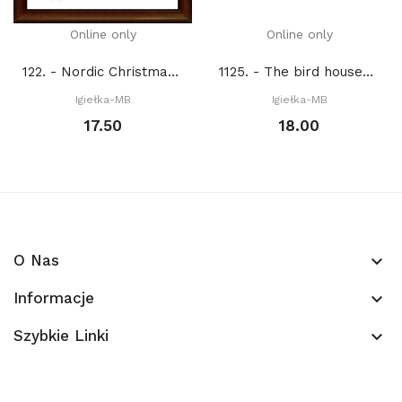
Online only
Online only
122. - Nordic Christmas set 14. (PDF)
1125. - The bird houses (PDF)
Igiełka-MB
Igiełka-MB
17.50
18.00
O Nas
keyboard_arrow_down
Informacje
keyboard_arrow_down
Szybkie Linki
keyboard_arrow_down