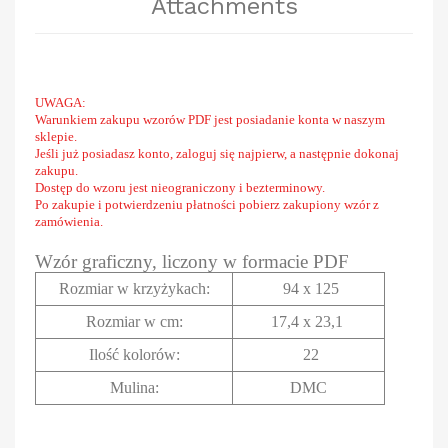
Attachments
UWAGA:
Warunkiem zakupu wzorów PDF jest posiadanie konta w naszym
sklepie.
Jeśli już posiadasz konto, zaloguj się najpierw, a następnie dokonaj
zakupu.
Dostęp do wzoru jest nieograniczony i bezterminowy.
Po zakupie i potwierdzeniu płatności pobierz zakupiony wzór z
zamówienia.
Wzór graficzny, liczony w formacie PDF
Rozmiar w krzyżykach
:
94 x 125
Rozmiar w cm
:
17,4 x 23,1
Ilość kolorów:
22
Mulina:
DMC