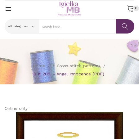

0
Home
* Cross stitch patterns
10 K 205. - Angel Innocence (PDF)
Online only