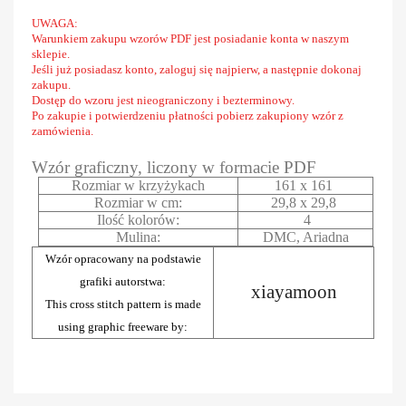
UWAGA:
Warunkiem zakupu wzorów PDF jest posiadanie konta w naszym
sklepie.
Jeśli już posiadasz konto, zaloguj się najpierw, a następnie dokonaj
zakupu.
Dostęp do wzoru jest nieograniczony i bezterminowy.
Po zakupie i potwierdzeniu płatności pobierz zakupiony wzór z
zamówienia.
Wzór graficzny, liczony w formacie PDF
Rozmiar w krzyżykach
161 x 161
Rozmiar w cm:
29,8 x 29,8
Ilość kolorów:
4
Mulina:
DMC, Ariadna
Wzór opracowany na podstawie
grafiki autorstwa:
xiayamoon
This cross stitch pattern is made
using graphic freeware by: