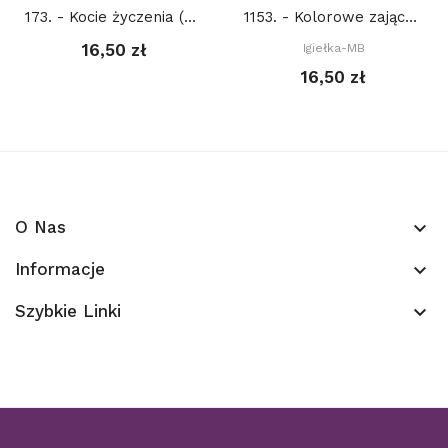
173. - Kocie życzenia (PDF)
1153. - Kolorowe zajączki (PDF)
16,50 zł
Igiełka-MB
16,50 zł
O Nas
keyboard_arrow_down
Informacje
keyboard_arrow_down
Szybkie Linki
keyboard_arrow_down