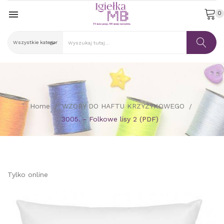

0
Home
WZORY DO HAFTU KRZYŻYKOWEGO
3005. - Folkowe lisy 2 (PDF)
Tylko online