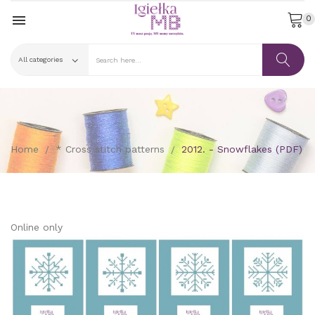

0
Home
* Cross stitch patterns
2012. - Snowflakes (PDF)
Online only