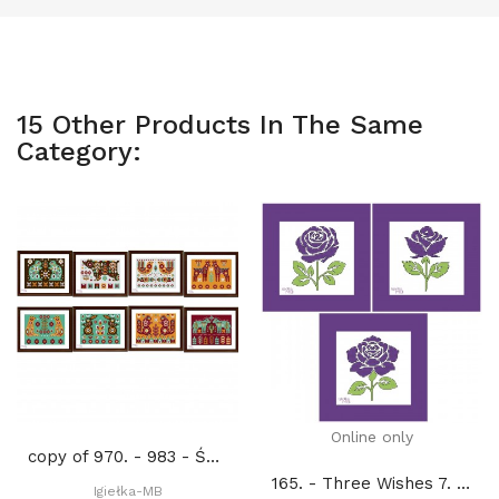
15 Other Products In The Same
Category:
Online only
copy of 970. - 983 - Świąteczne bombki 10+4...
165. - Three Wishes 7. (PDF)
Igiełka-MB