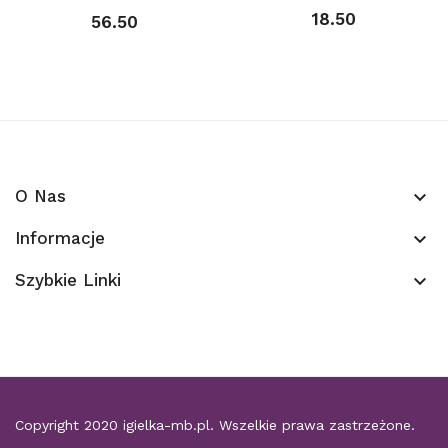
18.50
56.50
O Nas
keyboard_arrow_down
Informacje
keyboard_arrow_down
Szybkie Linki
keyboard_arrow_down
Copyright 2020
igielka-mb.pl
. Wszelkie prawa zastrzeżone.