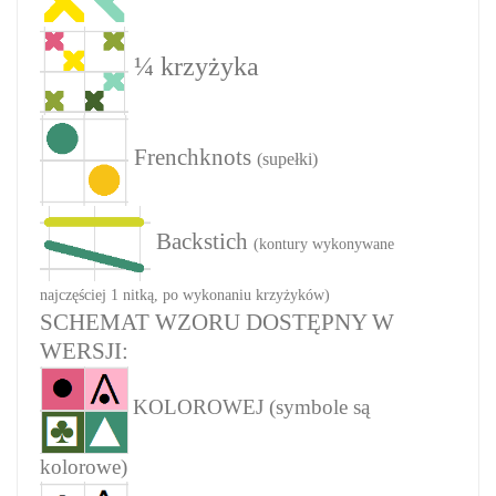
¼ krzyżyka
Frenchknots
(supełki)
Backstich
(kontury wykonywane
najczęściej 1 nitką, po wykonaniu krzyżyków)
SCHEMAT WZORU DOSTĘPNY W
WERSJI:
KOLOROWEJ (symbole są
kolorowe)