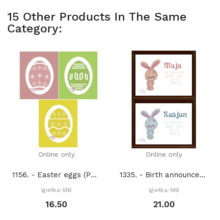
15 Other Products In The Same
Category:
Online only
Online only
1156. - Easter eggs (PDF)
1335. - Birth announcement with bunny (PDF)
Igiełka-MB
Igiełka-MB
16.50
21.00