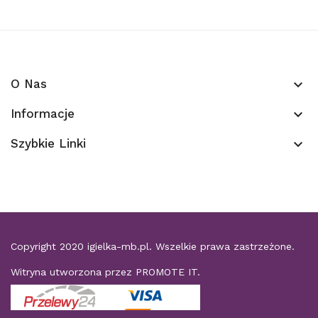
O Nas
keyboard_arrow_down
Informacje
keyboard_arrow_down
Szybkie Linki
keyboard_arrow_down
Copyright 2020
igielka-mb.pl
. Wszelkie prawa zastrzeżone.
Witryna utworzona przez
PROMOTE IT
.