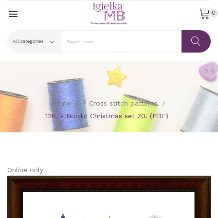

0
Home
* Cross stitch patterns
128. - Nordic Christmas set 20. (PDF)
Online only