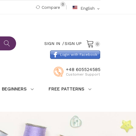
0
Compare
English
expand_more
SIGN IN
SIGN UP
0
Login with Facebook
+48 605524585
Customer Support
 BEGINNERS
FREE PATTERNS