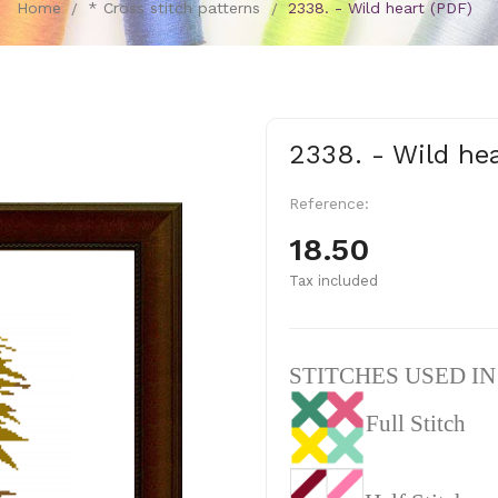
Home
* Cross stitch patterns
2338. - Wild heart (PDF)
2338. - Wild he
Reference:
18.50
Tax included
STITCHES USED I
Full Stitch