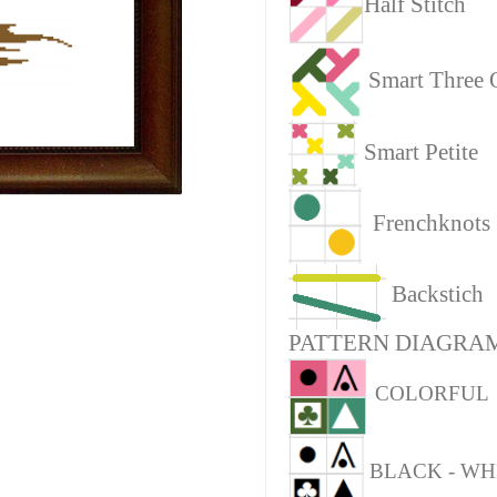
Half Stitch
Smart Three 
Smart Petite
Frenchknots
Backstich
PATTERN DIAGRAM
COLORFUL
BLACK - WH