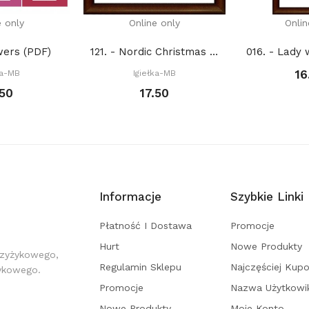
e only
Online only
Onlin
wers (PDF)
121. - Nordic Christmas set 13. (PDF)
16
ka-MB
Igiełka-MB
.50
17.50
Informacje
Szybkie Linki
Płatność I Dostawa
Promocje
Hurt
Nowe Produkty
rzyżykowego,
Regulamin Sklepu
Najczęściej Kup
żykowego.
Promocje
Nazwa Użytkowi
Nowe Produkty
Moje Konto