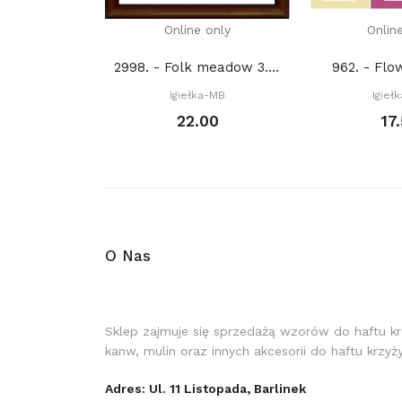
Online only
Onlin
2998. - Folk meadow 3. (PDF)
962. - Flo
Igiełka-MB
Igieł
22.00
17
O Nas
Sklep zajmuje się sprzedażą wzorów do haftu k
kanw, mulin oraz innych akcesorii do haftu krzy
Adres: Ul. 11 Listopada, Barlinek