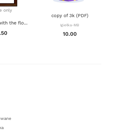
e only
Onli
copy of 3k (PDF)
016. - Lady with the flower (PDF)
Igiełka-MB
.50
1
10.00
owane
ka