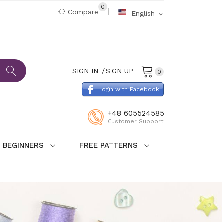
0
Compare
English
expand_more
SIGN IN
SIGN UP
0
Login with Facebook
+48 605524585
Customer Support
 BEGINNERS
FREE PATTERNS