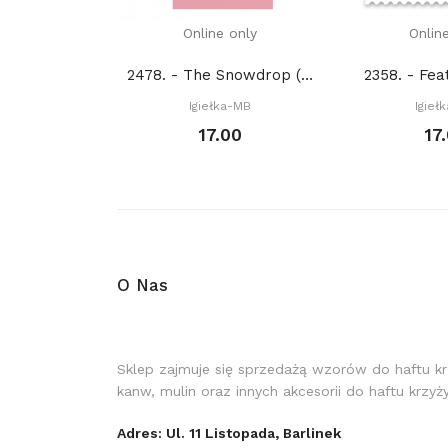
Online only
Onlin
2478. - The Snowdrop (PDF)
2358. - Fea
Igiełka-MB
Igieł
17.00
17
O Nas
Sklep zajmuje się sprzedażą wzorów do haftu k
kanw, mulin oraz innych akcesorii do haftu krzy
Adres: Ul. 11 Listopada, Barlinek