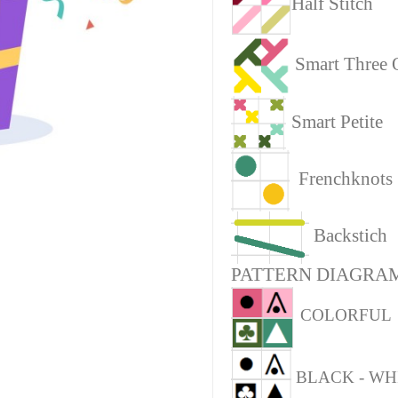
Half Stitch
Smart Three 
Smart Petite
Frenchknots
Backstich
PATTERN DIAGRAM
COLORFUL
BLACK - WH