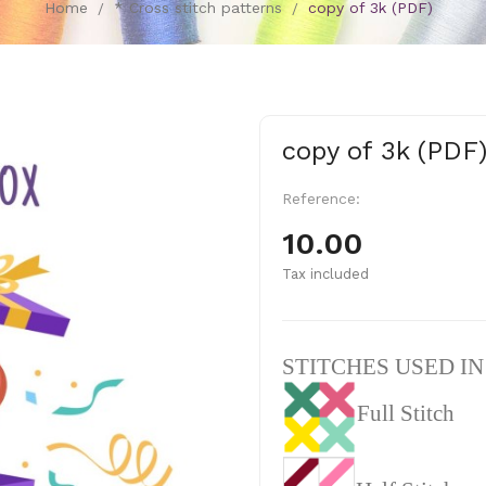
Home
* Cross stitch patterns
copy of 3k (PDF)
copy of 3k (PDF
Reference:
10.00
Tax included
STITCHES USED I
Full Stitch