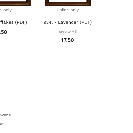
e only
Online only
Onli
flakes (PDF)
924. - Lavender (PDF)
1223. - Sea
.50
Igiełka-MB
Igie
17.50
1
owane
ka