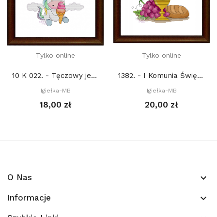
Tylko online
Tylko online
10 K 022. - Tęczowy jednorożec V (PDF)
1382. - I Komunia Święta (PDF)
Igiełka-MB
Igiełka-MB
18,00 zł
20,00 zł
O Nas
keyboard_arrow_down
Informacje
keyboard_arrow_down