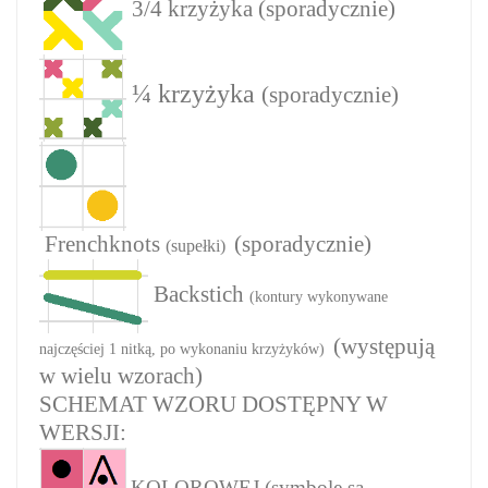
3/4 krzyżyka
(
sporadycznie
)
¼ krzyżyka
(
sporadycznie
)
Frenchknots
(sporadycznie)
(supełki)
Backstich
(kontury wykonywane
(występują
najczęściej 1 nitką, po wykonaniu krzyżyków)
w wielu wzorach)
SCHEMAT WZORU DOSTĘPNY W
WERSJI:
KOLOROWEJ (symbole są