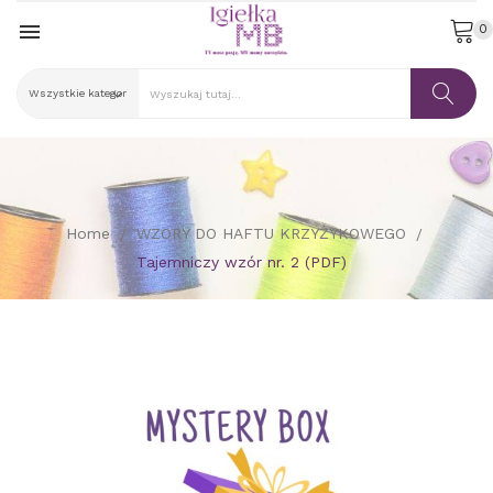

0
Home
WZORY DO HAFTU KRZYŻYKOWEGO
Tajemniczy wzór nr. 2 (PDF)