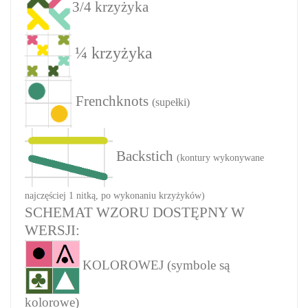
3/4 krzyżyka
¼ krzyżyka
Frenchknots
(supełki)
Backstich
(kontury wykonywane
najczęściej 1 nitką, po wykonaniu krzyżyków)
SCHEMAT WZORU DOSTĘPNY W
WERSJI:
KOLOROWEJ (symbole są
kolorowe)