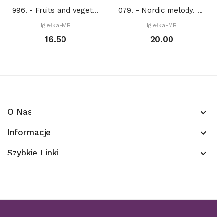
996. - Fruits and vegetables. Pomegranate (PDF)
079. - Nordic melody. Four seasons - Winter (PDF)
Igiełka-MB
Igiełka-MB
16.50
20.00
O Nas
keyboard_arrow_down
Informacje
keyboard_arrow_down
Szybkie Linki
keyboard_arrow_down