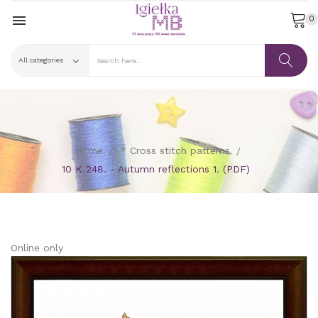

0
Home
* Cross stitch patterns
10 K 248. - Autumn reflections 1. (PDF)
Online only