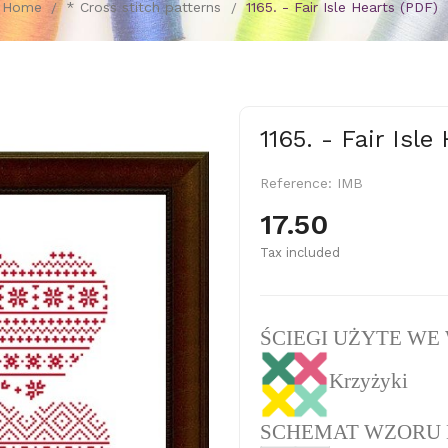
Home
* Cross stitch patterns
1165. - Fair Isle Hearts (PDF)
1165. - Fair Isle
Reference:
IMB
17.50
Tax included
ŚCIEGI UŻYTE WE
Krzyżyki
SCHEMAT WZORU 