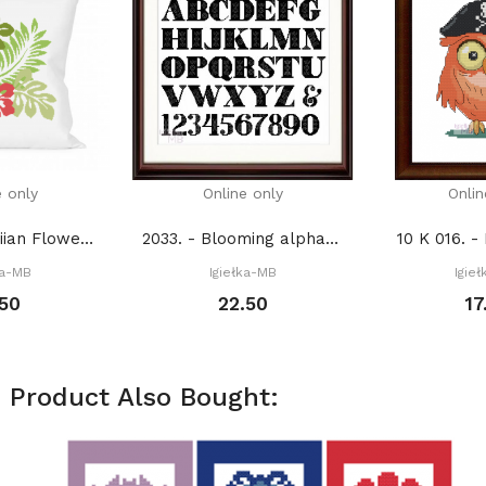
e only
Online only
Onlin
1253. - Hawaiian Flowers (PDF)
2033. - Blooming alphabet (PDF)
10 K 016. -
ka-MB
Igiełka-MB
Igie
.50
22.50
17
 Product Also Bought: