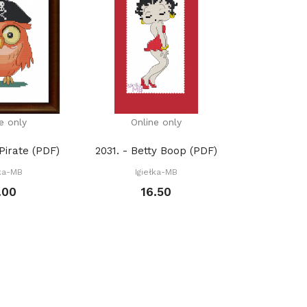
e only
Online only
Onli
 Pirate (PDF)
2031. - Betty Boop (PDF)
2032. - Yo
łka-MB
Igiełka-MB
Igie
.00
16.50
1