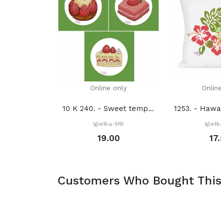
Online only
Onlin
10 K 240. - Sweet temptations 3. (PDF)
Igiełka-MB
Igieł
19.00
17
Customers Who Bought This