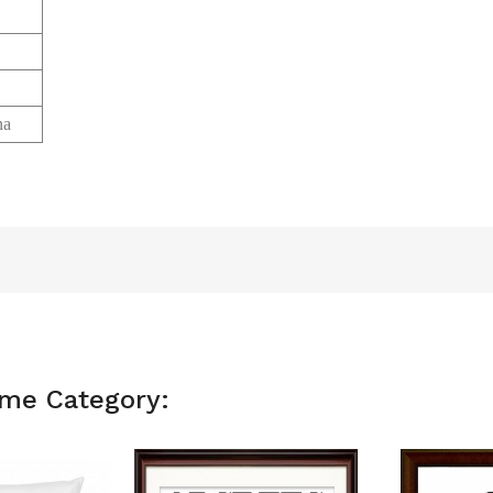
na
ame Category: