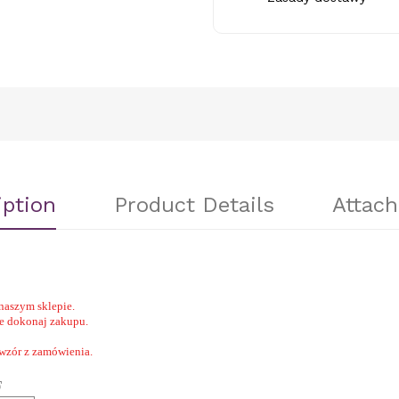
iption
Product Details
Attac
naszym sklepie.
nie dokonaj zakupu.
 wzór z zamówienia.
F