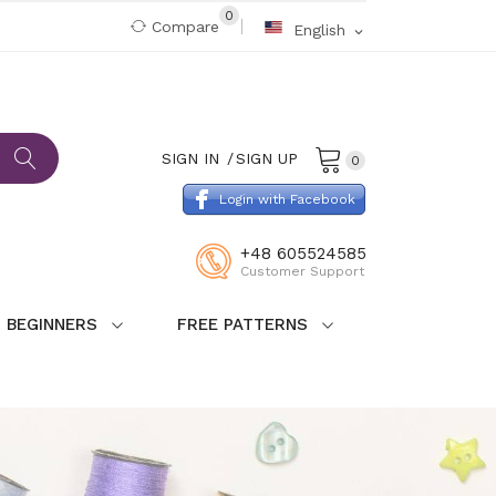
0
Compare
English
expand_more
SIGN IN
SIGN UP
0
Login with Facebook
+48 605524585
Customer Support
 BEGINNERS
FREE PATTERNS