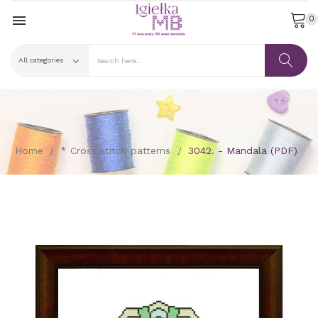

0
Home
* Cross stitch patterns
3042. - Mandala (PDF)