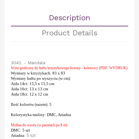
Description
Product Details
3042. - Mandala
Wzór graficzny do haftu krzyżykowego liczony - kolorowy (PDF/ WYDRUK)
Wymiary w krzyżykach
: 83 x 83
Wymiary haftu po wyszyciu (w cm)
:
Aida 14ct
: 15,5 x 15,5 cm
Aida 16ct:
13 x 13 cm
Aida 18ct:
12 x 12 cm
Ilość kolorów (razem)
: 5
Kolorystyka muliny
:
DMC, Ariadna
Mulina do wzoru (w pasmach po 8 m):
DMC
: 5 szt
Ariadna:
5 szt