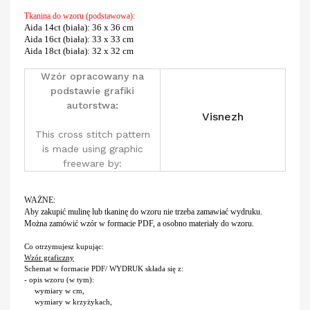
Tkanina do wzoru (podstawowa):
Aida 14ct (biała)
: 36 x 36 cm
Aida 16ct (biała)
: 33 x 33 cm
Aida 18ct (biała)
: 32 x 32 cm
Wzór opracowany na
podstawie grafiki
autorstwa:
Visnezh
This cross stitch pattern
is made using graphic
freeware by:
WAŻNE:
Aby zakupić mulinę lub tkaninę do wzoru nie trzeba zamawiać wydruku.
Można zamówić wzór w formacie PDF, a osobno materiały do wzoru.
Co otrzymujesz kupując:
Wzór graficzny
Schemat w formacie PDF/ WYDRUK składa się z:
- opis wzoru (w tym):
wymiary w cm,
wymiary w krzyżykach,