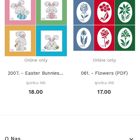
Online only
Online only
2007. - Easter Bunnies (PDF)
061. - Flowers (PDF)
Igiełka-MB
Igiełka-MB
18.00
17.00
O Nas
keyboard_arrow_down