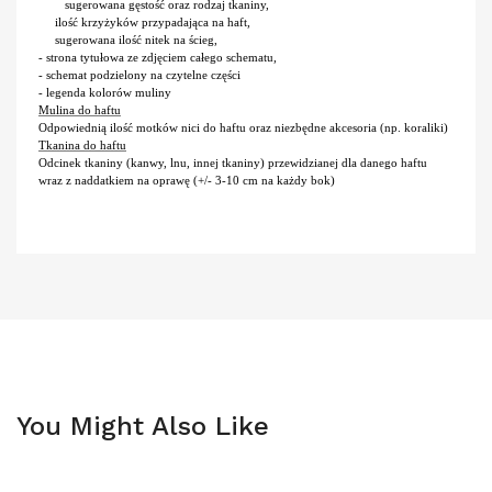
sugerowana gęstość oraz rodzaj tkaniny,
ilość krzyżyków przypadająca na haft,
sugerowana ilość nitek na ścieg,
- strona tytułowa ze zdjęciem całego schematu,
- schemat podzielony na czytelne części
- legenda kolorów muliny
Mulina do haftu
Odpowiednią ilość motków nici do haftu oraz niezbędne akcesoria (np. koraliki)
Tkanina do haftu
Odcinek tkaniny (kanwy, lnu, innej tkaniny) przewidzianej dla danego haftu
wraz z naddatkiem na oprawę (+/- 3-10 cm na każdy bok)
You Might Also Like