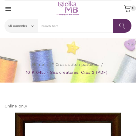

0
Home
* Cross stitch patterns
10 K 045. - Sea creatures. Crab 2 (PDF)
Online only