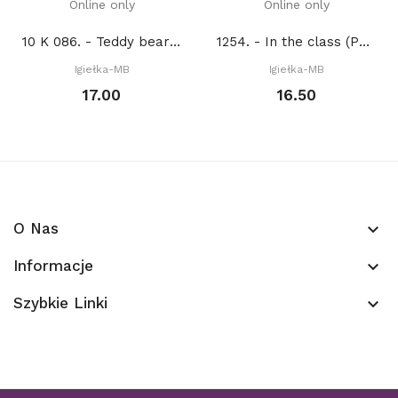
Online only
Online only
10 K 086. - Teddy bear with a balloons (PDF)
1254. - In the class (PDF)
Igiełka-MB
Igiełka-MB
17.00
16.50
O Nas
keyboard_arrow_down
Informacje
keyboard_arrow_down
Szybkie Linki
keyboard_arrow_down