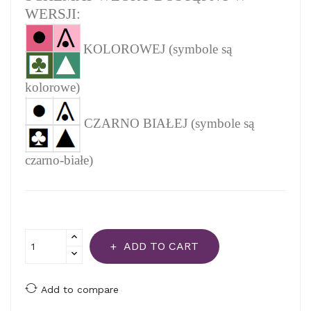
WERSJI:
KOLOROWEJ (symbole są
kolorowe)
CZARNO BIAŁEJ (symbole są
czarno-białe)
ADD TO CART
Add to compare