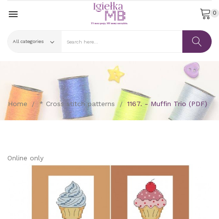

0
Home
* Cross stitch patterns
1167. - Muffin Trio (PDF)
Online only