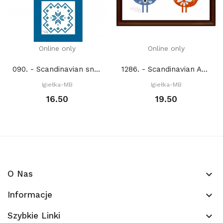
Online only
Online only
090. - Scandinavian snowflakes (PDF)
1286. - Scandinavian Art: Birds (PDF)
Igiełka-MB
Igiełka-MB
16.50
19.50
O Nas
keyboard_arrow_down
Informacje
keyboard_arrow_down
Szybkie Linki
keyboard_arrow_down