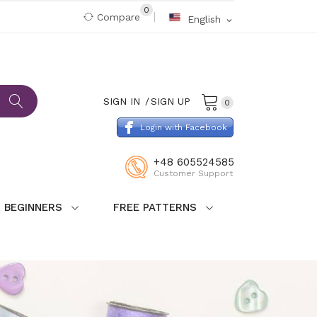
0
Compare
English
expand_more
SIGN IN
SIGN UP
0
Login with Facebook
+48 605524585
Customer Support
 BEGINNERS
FREE PATTERNS