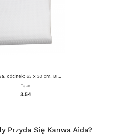
Kanwa, odcinek: 63 x 30 cm, BIAŁA 18 ct
Tajlur
3.54
dy Przyda Się
Kanwa Aida
?