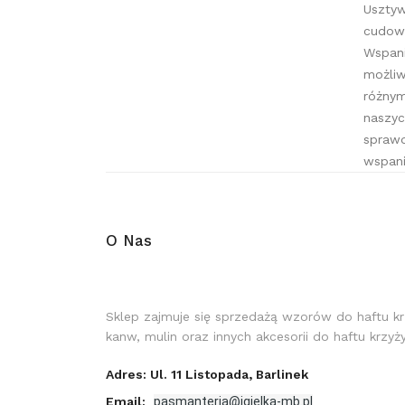
Uszty
cudown
Wspani
możliw
różnym
naszyc
sprawd
wspani
O Nas
Sklep zajmuje się sprzedażą wzorów do haftu k
kanw, mulin oraz innych akcesorii do haftu krzy
Adres: Ul. 11 Listopada, Barlinek
Email:
pasmanteria@igielka-mb.pl