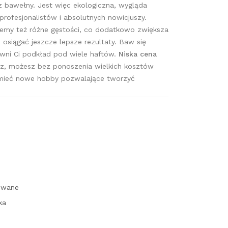
 bawełny. Jest więc ekologiczna, wygląda
rofesjonalistów i absolutnych nowicjuszy.
jemy też różne gęstości, co dodatkowo zwiększa
 osiągać jeszcze lepsze rezultaty. Baw się
ni Ci podkład pod wiele haftów.
Niska cena
sz, możesz bez ponoszenia wielkich kosztów
esz mieć nowe hobby pozwalające tworzyć
owane
ka