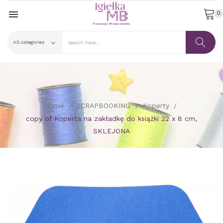

0
Home
SCRAPBOOKING
Koperty
copy of Koperta na zakładkę do książki 22 x 8 cm,
SKLEJONA