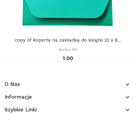
copy of Koperta na zakładkę do książki 22 x 8...
Igiełka-MB
1.00
O Nas
keyboard_arrow_down
Informacje
keyboard_arrow_down
Szybkie Linki
keyboard_arrow_down