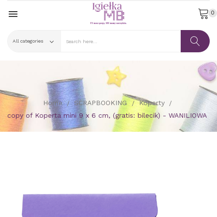

0
Home
SCRAPBOOKING
Koperty
copy of Koperta mini 9 x 6 cm, (gratis: bilecik) - WANILIOWA