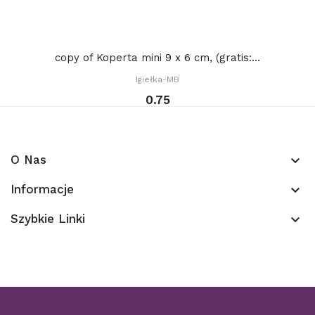
copy of Koperta mini 9 x 6 cm, (gratis:...
Igiełka-MB
0.75
O Nas
keyboard_arrow_down
Informacje
keyboard_arrow_down
Szybkie Linki
keyboard_arrow_down