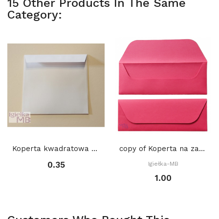
15 Other Products In The Same
Category:
Koperta kwadratowa 15,5 x 15,5 cm
copy of Koperta na zakładkę do książki 22 x 8...
0.35
Igiełka-MB
1.00