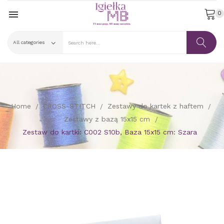

0
Home
CROSS-STITCH
Zestawy do kartek z haftem
Zestawy z bazą 15x15 cm
Zestaw do kartki: C002 S10b, Baza 15x15 cm: Szara