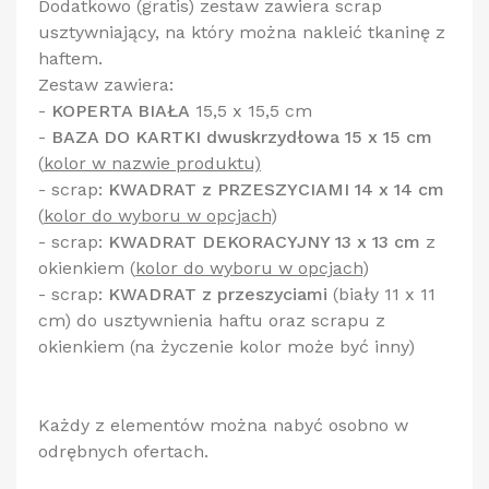
Dodatkowo (gratis) zestaw zawiera scrap
usztywniający, na który można nakleić tkaninę z
haftem.
Zestaw zawiera:
-
KOPERTA BIAŁA
15,5 x 15,5 cm
-
BAZA DO KARTKI dwuskrzydłowa 15 x 15 cm
(
kolor w nazwie produktu)
- scrap:
KWADRAT z PRZESZYCIAMI 14 x 14 cm
(
kolor do wyboru w opcjach
)
- scrap:
KWADRAT DEKORACYJNY 13 x 13 cm
z
okienkiem
(
kolor do wyboru w opcjach
)
- scrap:
KWADRAT z przeszyciami
(biały 11 x 11
cm) do usztywnienia haftu oraz scrapu z
okienkiem (na życzenie kolor może być inny)
Każdy z elementów można nabyć osobno w
odrębnych ofertach.