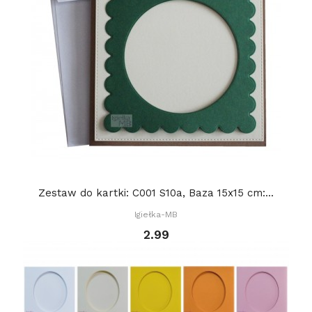
Zestaw do kartki: C001 S10a, Baza 15x15 cm:...
Igiełka-MB
2.99