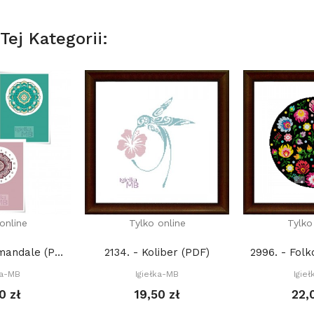
ej Kategorii:
online
Tylko online
Tylko
2985. - Mini mandale (PDF)
2134. - Koliber (PDF)
ka-MB
Igiełka-MB
Igie
0 zł
19,50 zł
22,