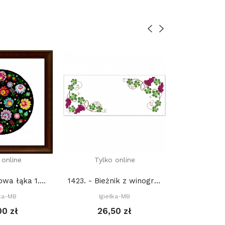
 online
Tylko online
2996. - Folkowa łąka 1. (PDF)
1423. - Bieżnik z winogronami (PDF)
Igie
łka-MB
Igiełka-MB
10,
00 zł
26,50 zł