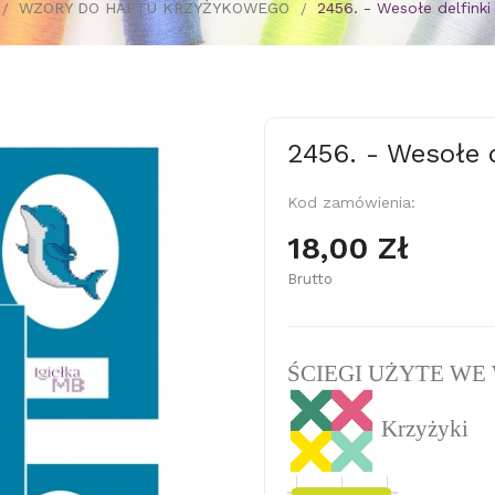
WZORY DO HAFTU KRZYŻYKOWEGO
2456. - Wesołe delfinki
2456. - Wesołe d
Kod zamówienia:
18,00 Zł
Brutto
ŚCIEGI UŻYTE WE
Krzyżyki