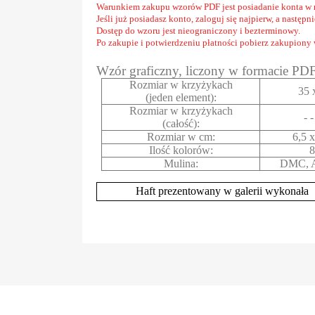
Warunkiem zakupu wzorów PDF jest posiadanie konta w 
Jeśli już posiadasz konto, zaloguj się najpierw, a następ
Dostęp do wzoru jest nieograniczony i bezterminowy.
Po zakupie i potwierdzeniu płatności pobierz zakupiony
Wzór graficzny, liczony w formacie PD
Rozmiar w krzyżykach
35 
(jeden element):
Rozmiar w krzyżykach
- 
(całość):
Rozmiar w cm:
6,5 
Ilość kolorów:
Mulina:
DMC, A
Haft prezentowany w galerii wykonała