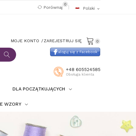
0
Porównaj
Polski
expand_more
MOJE KONTO
ZAREJESTRUJ SIĘ
0
Zaloguj się z Facebook
+48 605524585
Obsługa klienta
DLA POCZĄTKUJĄCYCH
IE WZORY