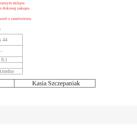
naszym sklepie.
nie dokonaj zakupu.
 wzór z zamówienia.
F
x 44
- -
x 8,1
8
riadna
Kasia Szczepaniak