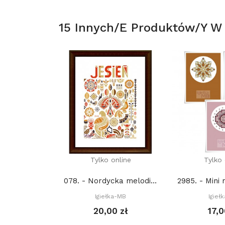
15 Innych/e Produktów/y W T
Tylko online
Tylko 
078. - Nordycka melodia. Cztery Pory roku -...
Igiełka-MB
Igieł
20,00 zł
17,0