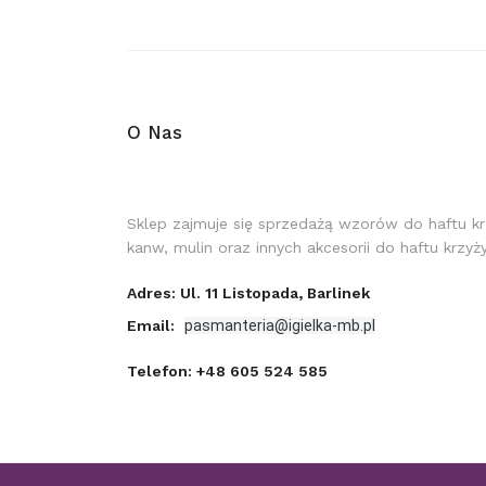
O Nas
Sklep zajmuje się sprzedażą wzorów do haftu k
kanw, mulin oraz innych akcesorii do haftu krzy
Adres: Ul. 11 Listopada, Barlinek
Email:
pasmanteria@igielka-mb.pl
Telefon:
+48 605 524 585