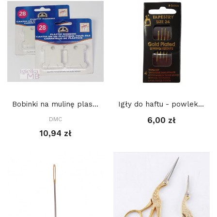
Bobinki na mulinę plastikowe 28 szt, DMC
Igły do haftu - powlekane złotem Tapestry, -...
6,00 zł
DMC
10,94 zł