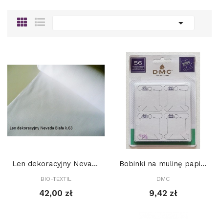

Len dekoracyjny Nevada Biały k.63 (146 nitek/...
Bobinki na mulinę papierowe, DMC, 56 szt
BIO-TEXTIL
DMC
42,00 zł
9,42 zł