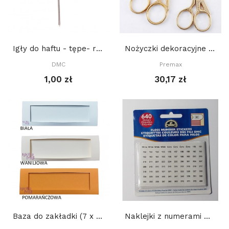
Igły do haftu - tępe- rozm. 28
Nożyczki dekoracyjne żuraw - małe 9 cm
DMC
Premax
1,00 zł
30,17 zł
Baza do zakładki (7 x 21 cm) z PROSTYM...
Naklejki z numerami mulin DMC