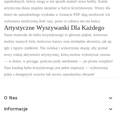
najmłodszych, którzy mogą w ten sposób znaleźć nowe hobby. Każda
artystyczna dusza znajdzie ukojenie w
hafcie krzyżykowym
. Wzory
dla
dzieci
do samodzielnego wydruku w formacie PDF dają możliwość ich
wykonania niezliczoną ilość razy, przez co zabawa nie ma końca.
Artystyczne Wyszywanki Dla Każdego
Nasze
materiały do haftu krzyżykowego
to głównie piękne, kolorowe
muliny znanych firm, kolorowe kanwy oraz niezbędne akcesoria, jak np.
igły z tępym czubkiem. Nie zwlekaj i wykorzystaj okazję, aby poznać
nowy rodzaj aktywności artystycznej, którą możesz wykonywać zawsze
— w domu, w pociągu, podczas jazdy autobusem — po prostu wszędzie!
Nasz
katalog haftu krzyżykowego
jest pełen inspiracji — wykorzystaj
jeden z dostępnych wzorów lub stwórz samodzielny obrazek!
O Nas
keyboard_arrow_down
Informacje
keyboard_arrow_down