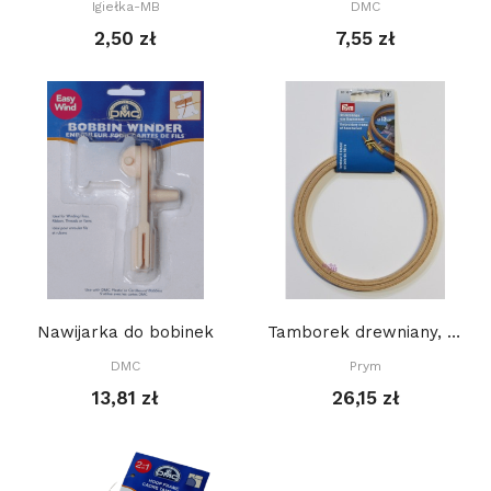
Igiełka-MB
DMC
2,50 zł
7,55 zł
Nawijarka do bobinek
Tamborek drewniany, PRYM 13 cm
DMC
Prym
13,81 zł
26,15 zł