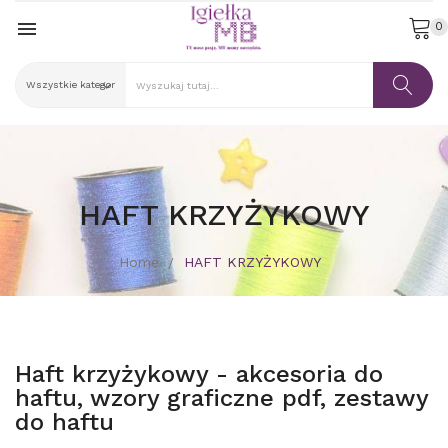

0
HAFT KRZYŻYKOWY
Home
HAFT KRZYŻYKOWY
Haft krzyżykowy - akcesoria do
haftu, wzory graficzne pdf, zestawy
do haftu