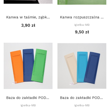
Kanwa w taśmie, ząbkowana, szerokość 7 cm: BIAŁA
Kanwa rozpuszczalna w wodzie 10 x 22 cm
3,90 zł
Igiełka-MB
9,50 zł
Baza do zakładki PODWÓJNA (7 x 21 cm) z...
Baza do zakładki PODWÓJNA (7 x 21 cm) z prostym...
Igiełka-MB
Igiełka-MB