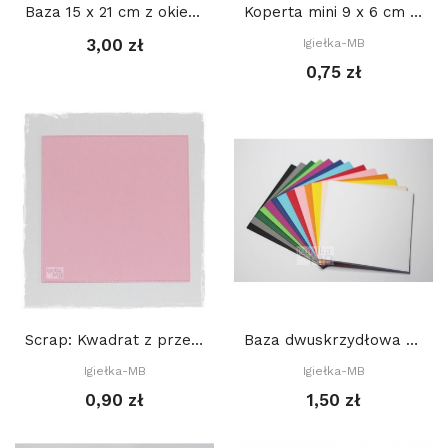
Baza 15 x 21 cm z okienkiem PROSTOKĄT 1 10,7 x...
Koperta mini 9 x 6 cm - BORDOWA + BIAŁY bilecik
3,00 zł
Igiełka-MB
0,75 zł
Scrap: Kwadrat z przeszyciami 13,2 x 13,2 cm
Baza dwuskrzydłowa z przeszyciami 15 x 15 cm
Igiełka-MB
Igiełka-MB
0,90 zł
1,50 zł