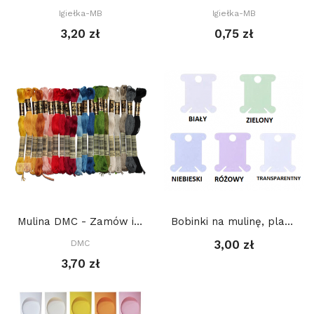
Igiełka-MB
Igiełka-MB
3,20 zł
0,75 zł
Mulina DMC - Zamów ile potrzebujesz, a kolory...
Bobinki na mulinę, plastikowe - BEZBARWNE op 10...
3,00 zł
DMC
3,70 zł