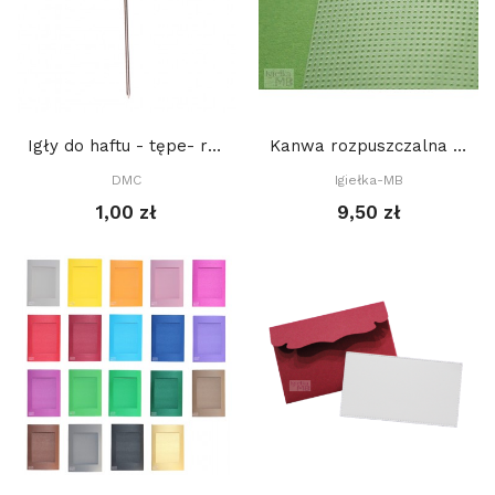
Igły do haftu - tępe- rozm. 28
Kanwa rozpuszczalna w wodzie 10 x 22 cm
DMC
Igiełka-MB
1,00 zł
9,50 zł