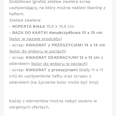
Dodatkowo (gratis) zestaw zawiera scrap
usztywniający, na który można nakleić tkaninę z
haftem.
Zestaw zawiera:
-
KOPERTA BIAŁA
15,5 x 15,5 cm
-
BAZA DO KARTKI dwuskrzydłowa 15 x 15 cm
(
kolor w nazwie produktu)
- scrap:
KWADRAT z PRZESZYCIAMI 14 x 14 cm
(
kolor do wyboru w opcjach
)
- scrap:
KWADRAT DEKORACYJNY 13 x 13 cm
z
okienkiem
(
kolor do wyboru w opcjach
)
- scrap:
KWADRAT z przeszyciami
(biały 11 x 11
cm) do usztywnienia haftu oraz scrapu z
okienkiem (na życzenie kolor może być inny)
Każdy z elementów można nabyć osobno w
odrębnych ofertach.