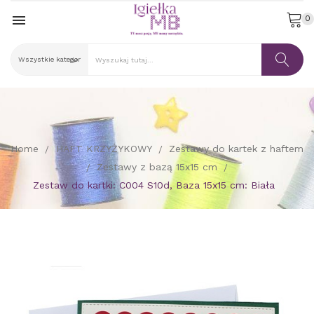

0
Home
HAFT KRZYŻYKOWY
Zestawy do kartek z haftem
Zestawy z bazą 15x15 cm
Zestaw do kartki: C004 S10d, Baza 15x15 cm: Biała