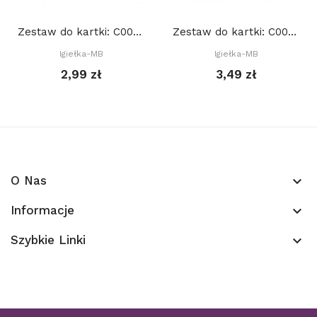
Zestaw do kartki: C004 S10d, Baza 15x15 cm:...
Zestaw do kartki: C001 S10a, Baza 15x15 cm: Złota
Igiełka-MB
Igiełka-MB
2,99 zł
3,49 zł
O Nas
keyboard_arrow_down
Informacje
keyboard_arrow_down
Szybkie Linki
keyboard_arrow_down