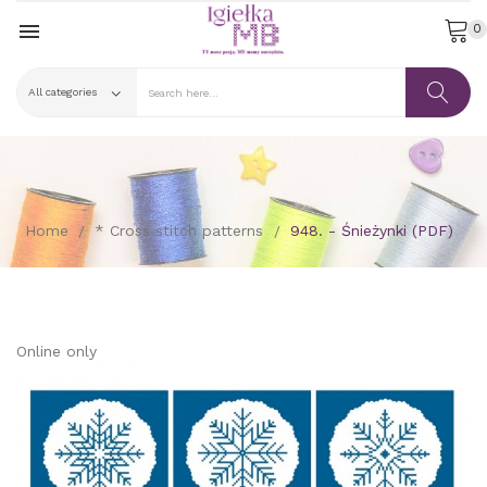

0
Home
* Cross stitch patterns
948. - Śnieżynki (PDF)
Online only