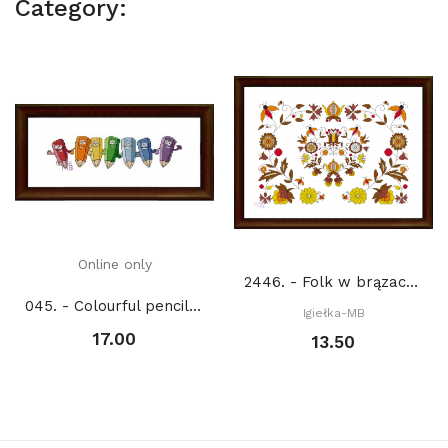
Category:
Online only
2446. - Folk w brązach (PDF)
045. - Colourful pencils (PDF)
Igiełka-MB
17.00
13.50