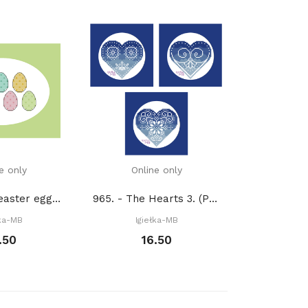
e only
Online only
Onli
2027. - Mini easter eggs (PDF)
965. - The Hearts 3. (PDF)
1
łka-MB
Igiełka-MB
.50
16.50