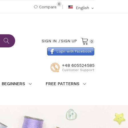
0
Compare
English
expand_more
SIGN IN
SIGN UP
0
Login with Facebook
+48 605524585
Customer Support
 BEGINNERS
FREE PATTERNS