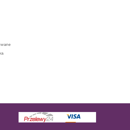
owane
ka