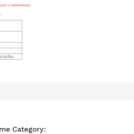
 wzór z zamówienia.
F
riadna
ame Category: