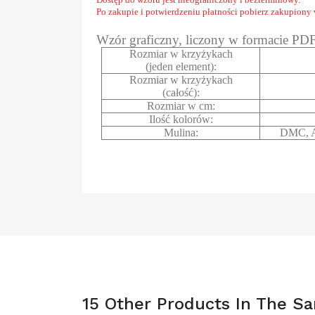
Po zakupie i potwierdzeniu płatności pobierz zakupiony
Wzór graficzny, liczony w formacie PD
Rozmiar w krzyżykach
(jeden element):
Rozmiar w krzyżykach
(całość):
Rozmiar w cm:
Ilość kolorów:
Mulina:
DMC, A
15 Other Products In The S