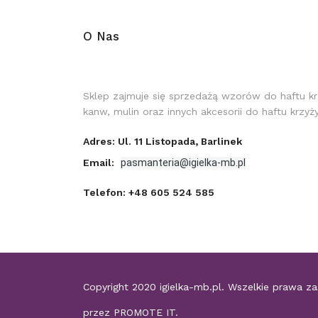
O Nas
Sklep zajmuje się sprzedażą wzorów do haftu k
kanw, mulin oraz innych akcesorii do haftu krzy
Adres: Ul. 11 Listopada, Barlinek
Email:
pasmanteria@igielka-mb.pl
Telefon:
+48 605 524 585
Copyright 2020
igielka-mb.pl
. Wszelkie prawa z
przez
PROMOTE IT
.