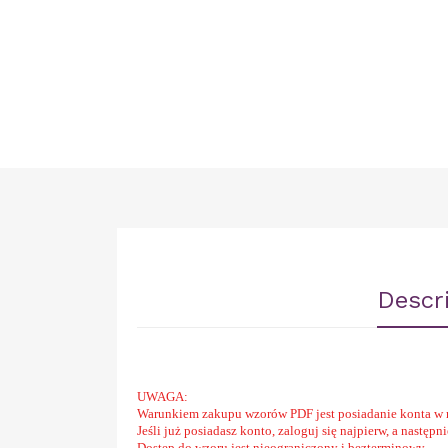
Descr
UWAGA:
Warunkiem zakupu wzorów PDF jest posiadanie konta w 
Jeśli już posiadasz konto, zaloguj się najpierw, a następ
Dostęp do wzoru jest nieograniczony i bezterminowy.