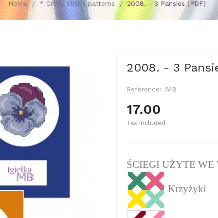
Home
* Cross stitch patterns
2008. - 3 Pansies (PDF)
2008. - 3 Pansi
Reference:
IMB
17.00
Tax included
ŚCIEGI UŻYTE WE
Krzyżyki