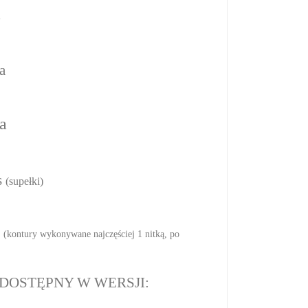
i
a
a
s
(supełki)
(kontury wykonywane najczęściej 1 nitką, po
DOSTĘPNY W WERSJI: