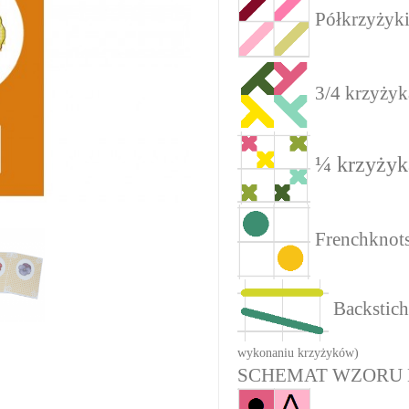
Półkrzyżyk
3/4 krzyżyk
¼ krzyżyk
Frenchknot
Backstich
wykonaniu krzyżyków)
SCHEMAT WZORU 