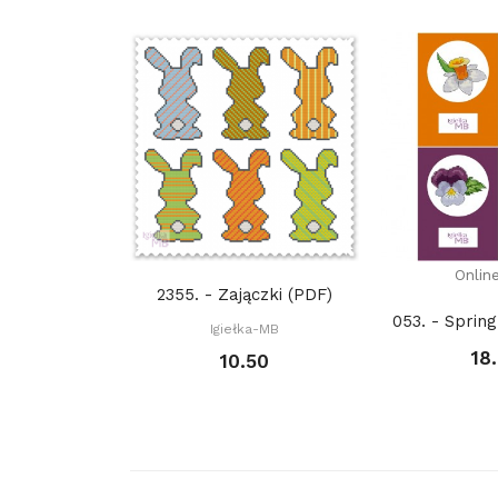
Onlin
2355. - Zajączki (PDF)
Igiełka-MB
18
10.50