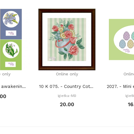
e only
Online only
Onlin
053. - Spring awakening (PDF)
10 K 075. - Country Cottage Rose II (PDF)
.00
Igiełka-MB
Igie
20.00
16