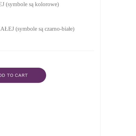
(symbole są kolorowe)
EJ (symbole są czarno-białe)
DD TO CART