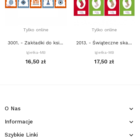
Tylko online
Tylko online
3001. - Zakładki do książek w stylu...
2013. - Świąteczne skarpety (PDF)
Igiełka-MB
Igiełka-MB
16,50 zł
17,50 zł
O Nas
keyboard_arrow_down
Informacje
keyboard_arrow_down
Szybkie Linki
keyboard_arrow_down