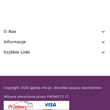
O Nas
keyboard_arrow_down
Informacje
keyboard_arrow_down
Szybkie Linki
keyboard_arrow_down
Copyright 2020
igielka-mb.pl
. Wszelkie prawa zastrzeżone.
Witryna utworzona przez
PROMOTE IT
.