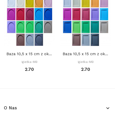
Baza 10,5 x 15 cm z okienkiem 8 x 11 cm OWAL...
Baza 10,5 x 15 cm z okienkiem 7 x 10,5 cm...
Igiełka-MB
Igiełka-MB
2.70
2.70
O Nas
keyboard_arrow_down