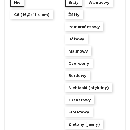
Nie
Biały
Waniliowy
C6 (16,2x11,4 cm)
Żółty
Pomarańczowy
Różowy
Malinowy
Czerwony
Bordowy
Niebieski (błękitny)
Granatowy
Fioletowy
Zielony (jasny)