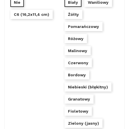
Nie
Biały
Waniliowy
C6 (16,2x11,4 cm)
Żółty
Pomarańczowy
Różowy
Malinowy
Czerwony
Bordowy
Niebieski (błękitny)
Granatowy
Fioletowy
Zielony (jasny)