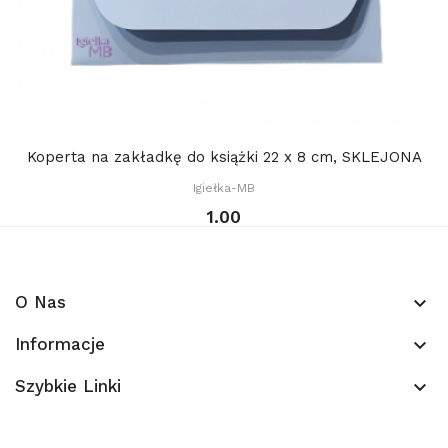
Koperta na zakładkę do książki 22 x 8 cm, SKLEJONA
Igiełka-MB
1.00
O Nas
keyboard_arrow_down
Informacje
keyboard_arrow_down
Szybkie Linki
keyboard_arrow_down