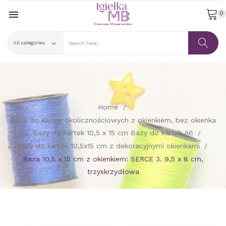

0
Home
Bazy do kartek okolicznościowych z okienkiem, bez okienka
Bazy do kartek 10,5 x 15 cm Bazy do kartek A6
Bazy do kartek 10,5x15 cm z dekoracyjnymi okienkami
Baza 10,5 x 15 cm z okienkiem: SERCE 3. 9,5 x 8 cm,
trzyskrzydłowa