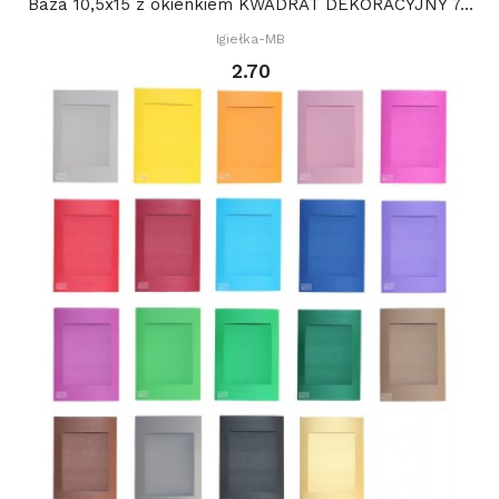
Baza 10,5x15 z okienkiem KWADRAT DEKORACYJNY 7...
Igiełka-MB
2.70