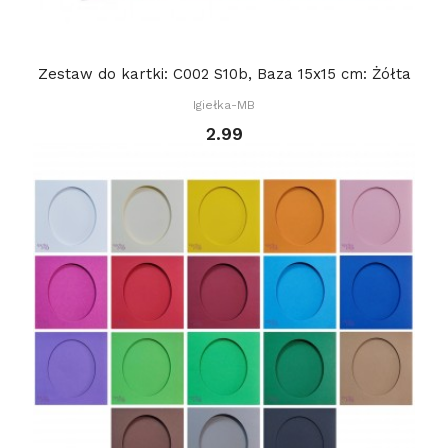
Zestaw do kartki: C002 S10b, Baza 15x15 cm: Żółta
Igiełka-MB
2.99