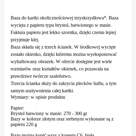
Baza do kartki okolicznościowej trzyskrzydłowa*. Baza
wycięta z papieru typu brystol, barwionego w masie.
Faktura papieru jest lekko szorstka, dzięki czemu lepiej
przyjmuje klej.
Baza składa się z trzech ścianek. W środkowej wycięte
zostało okienko, dzięki któremu można wyeksponować
wyhaftowany obrazek. W ofercie dostępne jest wiele
rozmiarów oraz kształtów okienek, co pozawala na
prawdziwe twórcze szaleństwo.
Trzecia ścianka służy do zakrycia plecków haftu, a tym
samym usztywnienia całej kartki.
Wymiary: w opisie produktu
Papier:
Brystol barwiony w masie: 270 - 300 gr
Bazy w kolorze złotym oraz srebrnym wykonane są z
papieru 220 g
Bazę można kupić wraz z kopertą C6, biała.