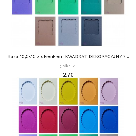
Baza 10,5x15 z okienkiem KWADRAT DEKORACYJNY 7...
Igiełka-MB
2.70