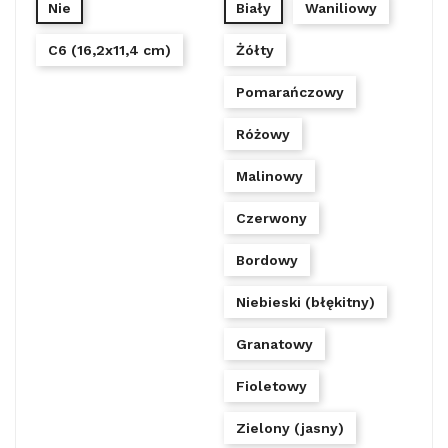
Nie
Biały
Waniliowy
C6 (16,2x11,4 cm)
Żółty
Pomarańczowy
Różowy
Malinowy
Czerwony
Bordowy
Niebieski (błękitny)
Granatowy
Fioletowy
Zielony (jasny)