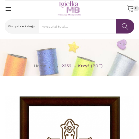

0
Home
2352. - Krzyż (PDF)