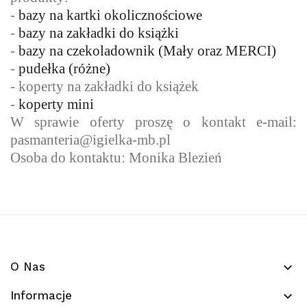
-
bazy na kartki okolicznościowe
-
bazy na zakładki do książki
-
bazy na czekoladownik (Mały oraz MERCI)
-
pudełka (różne)
- koperty na zakładki do książek
-
koperty mini
W sprawie oferty proszę o kontakt e-mail:
pasmanteria@igielka-mb.pl
Osoba do kontaktu: Monika Blezień
O Nas
keyboard_arrow_down
Informacje
keyboard_arrow_down