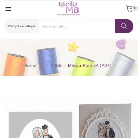

0
Home
2405. - Młoda Para 5A (PDF)