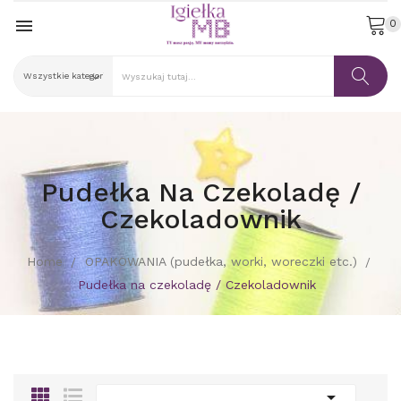

0
Pudełka Na Czekoladę /
Czekoladownik
Home
OPAKOWANIA (pudełka, worki, woreczki etc.)
Pudełka na czekoladę / Czekoladownik
