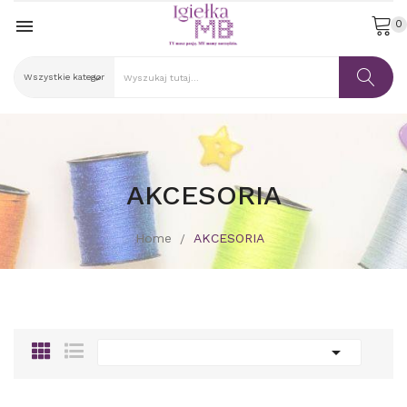

0
AKCESORIA
Home
AKCESORIA
