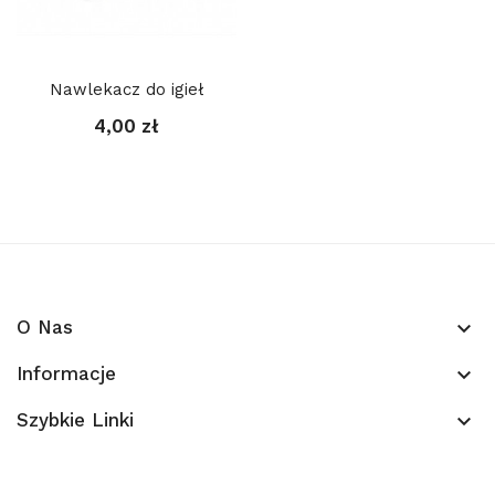
Nawlekacz do igieł
4,00 zł
O Nas
keyboard_arrow_down
Informacje
keyboard_arrow_down
Szybkie Linki
keyboard_arrow_down